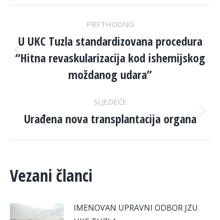
POST
PRETHODNO
NAVIGATION
U UKC Tuzla standardizovana procedura
“Hitna revaskularizacija kod ishemijskog
Previous
post:
moždanog udara”
SLJEDEĆE
Urađena nova transplantacija organa
Next
post:
Vezani članci
IMENOVAN UPRAVNI ODBOR JZU