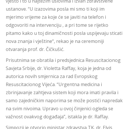
vješto i to u najtežim uslovima i izvan zdravstvene
ustanove. “U izazovima posla mi smo ti koji im
mjerimo vrijeme za koje će se javiti na telefon i
odgovoriti na intervenciju , a pri tome se rijetko
pitamo kako u toj dinamičnosti posla uspijevaju sticati
nova znanja i vještine“, rekao je na ceremoniji
otvaranja prof. dr. Čičkušić.
Prisutnima se obratila i predsjednica Resuscitacionog
Savjeta Srbije, dr. Violetta Raffay, koja je jedna od
autorica novih smjernica za rad Evropskog
Resuscitacionog Vijeća. “Urgentna medicina i
zbrinjavanje zahtjeva sistem koji mora imati pravila i
samo zajedničkim naporima se može postići napredak
na svim nivoima. Upravo u ovoj činjenici ogleda se
važnost ovakvog događaja”, istakla je dr. Raffay.
Simpozij je otvorio ministar zdravstva TK, dr. Elvis