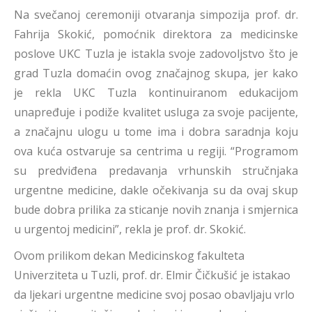
Na svečanoj ceremoniji otvaranja simpozija prof. dr.
Fahrija Skokić, pomoćnik direktora za medicinske
poslove UKC Tuzla je istakla svoje zadovoljstvo što je
grad Tuzla domaćin ovog značajnog skupa, jer kako
je rekla UKC Tuzla kontinuiranom edukacijom
unapređuje i podiže kvalitet usluga za svoje pacijente,
a značajnu ulogu u tome ima i dobra saradnja koju
ova kuća ostvaruje sa centrima u regiji. “Programom
su predviđena predavanja vrhunskih stručnjaka
urgentne medicine, dakle očekivanja su da ovaj skup
bude dobra prilika za sticanje novih znanja i smjernica
u urgentoj medicini”, rekla je prof. dr. Skokić.
Ovom prilikom dekan Medicinskog fakulteta
Univerziteta u Tuzli, prof. dr. Elmir Čičkušić je istakao
da ljekari urgentne medicine svoj posao obavljaju vrlo