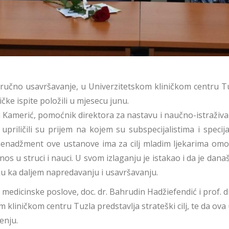
stručno usavršavanje, u Univerzitetskom kliničkom centru Tuz
tičke ispite položili u mjesecu junu.
 Kamerić, pomoćnik direktora za nastavu i naučno-istraživač
upriličili su prijem na kojem su subspecijalistima i speci
menadžment ove ustanove ima za cilj mladim ljekarima omogu
inos u struci i nauci. U svom izlaganju je istakao i da je dan
lju ka daljem napredavanju i usavršavanju.
edicinske poslove, doc. dr. Bahrudin Hadžiefendić i prof. dr.
 kliničkom centru Tuzla predstavlja strateški cilj, te da ov
enju.