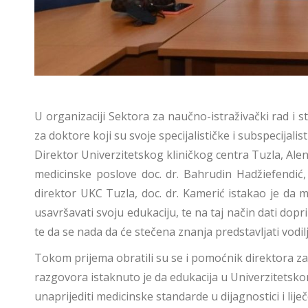
U organizaciji Sektora za naučno-istraživački rad i 
za doktore koji su svoje specijalističke i subspecijalis
Direktor Univerzitetskog kliničkog centra Tuzla, Alen
medicinske poslove doc. dr. Bahrudin Hadžiefendić, 
direktor UKC Tuzla, doc. dr. Kamerić istakao je da 
usavršavati svoju edukaciju, te na taj način dati dopr
te da se nada da će stečena znanja predstavljati vodi
Tokom prijema obratili su se i pomoćnik direktora za m
razgovora istaknuto je da edukacija u Univerzitetskom
unaprijediti medicinske standarde u dijagnostici i liječ