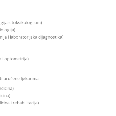
ogija s toksikologijom)
iologija)
mija i laboratorijska dijagnostika)
a i optometrija)
i uručene ljekarima:
edicina)
icina)
cina i rehabilitacija)