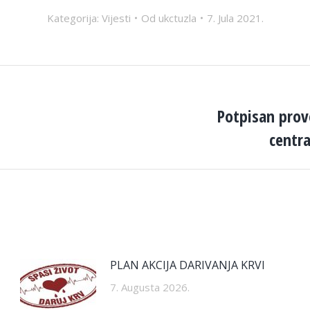
Kategorija:
Vijesti
Od
ukctuzla
7. Jula 2021.
Potpisan prov
Next
centra
post:
PLAN AKCIJA DARIVANJA KRVI
7. Augusta 2026.