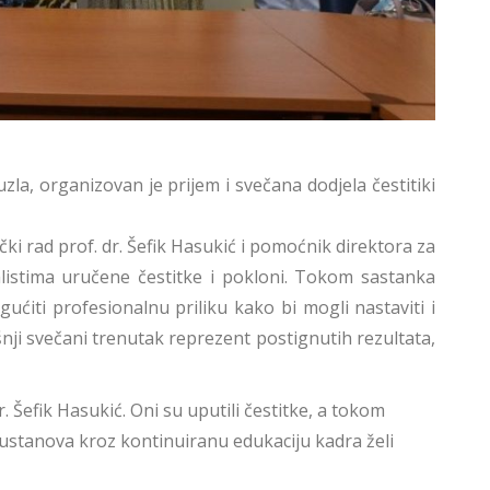
la, organizovan je prijem i svečana dodjela čestitiki
ki rad prof. dr. Šefik Hasukić i pomoćnik direktora za
jalistima uručene čestitke i pokloni. Tokom sastanka
ćiti profesionalnu priliku kako bi mogli nastaviti i
ašnji svečani trenutak reprezent postignutih rezultata,
 Šefik Hasukić. Oni su uputili čestitke, a tokom
a ustanova kroz kontinuiranu edukaciju kadra želi