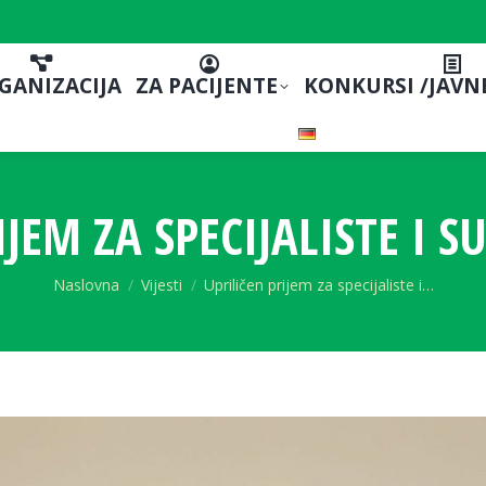
GANIZACIJA
ZA PACIJENTE
KONKURSI /JAVN
JEM ZA SPECIJALISTE I S
You are here:
Naslovna
Vijesti
Upriličen prijem za specijaliste i…