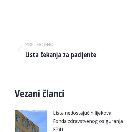
POST
PRETHODNO
NAVIGATION
Lista čekanja za pacijente
Previous
post:
Vezani članci
Lista nedostajućih lijekova
Fonda zdravstvenog osiguranja
FBiH