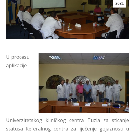
2021
U procesu
aplikacije
Univerzitetskog kliničkog centra Tuzla za sticanje
statusa Referalnog centra za liječenje gojaznosti u