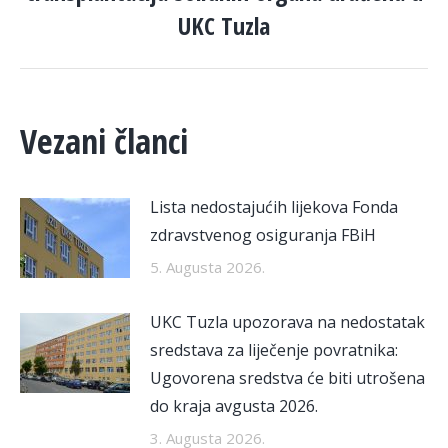
post:
UKC Tuzla
Vezani članci
Lista nedostajućih lijekova Fonda
zdravstvenog osiguranja FBiH
5. Augusta 2026.
UKC Tuzla upozorava na nedostatak
sredstava za liječenje povratnika:
Ugovorena sredstva će biti utrošena
do kraja avgusta 2026.
3. Augusta 2026.