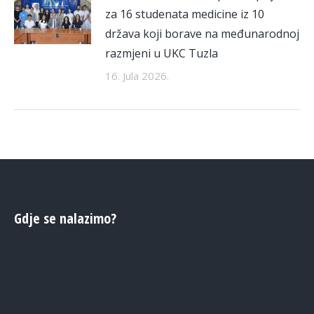
za 16 studenata medicine iz 10
država koji borave na međunarodnoj
razmjeni u UKC Tuzla
16. Jula 2026.
Gdje se nalazimo?