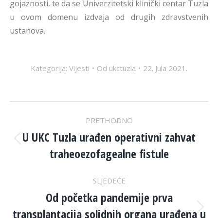
gojaznosti, te da se Univerzitetski klinički centar Tuzla
u ovom domenu izdvaja od drugih zdravstvenih
ustanova.
Kategorija:
Vijesti
Od
ukctuzla
22. Jula 2021.
POST
PRETHODNO
NAVIGATION
U UKC Tuzla urađen operativni zahvat
Previous
traheoezofagealne fistule
post:
SLJEDEĆE
Od početka pandemije prva
transplantacija solidnih organa urađena u
Next