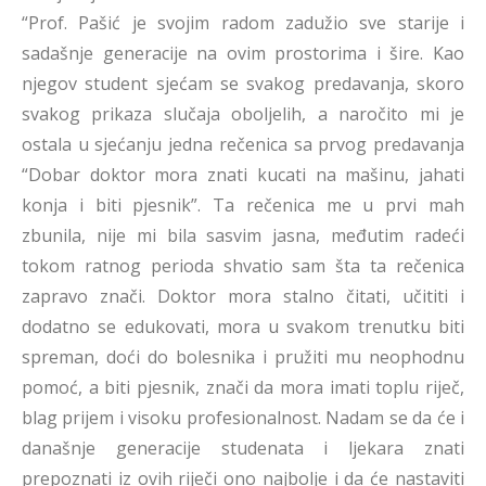
“Prof. Pašić je svojim radom zadužio sve starije i
sadašnje generacije na ovim prostorima i šire. Kao
njegov student sjećam se svakog predavanja, skoro
svakog prikaza slučaja oboljelih, a naročito mi je
ostala u sjećanju jedna rečenica sa prvog predavanja
“Dobar doktor mora znati kucati na mašinu, jahati
konja i biti pjesnik”. Ta rečenica me u prvi mah
zbunila, nije mi bila sasvim jasna, međutim radeći
tokom ratnog perioda shvatio sam šta ta rečenica
zapravo znači. Doktor mora stalno čitati, učititi i
dodatno se edukovati, mora u svakom trenutku biti
spreman, doći do bolesnika i pružiti mu neophodnu
pomoć, a biti pjesnik, znači da mora imati toplu riječ,
blag prijem i visoku profesionalnost. Nadam se da će i
današnje generacije studenata i ljekara znati
prepoznati iz ovih riječi ono najbolje i da će nastaviti