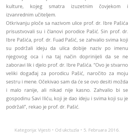
kulture, kojeg smatra izuzetnim čovjekom i
izvanrednim učiteljem.
Otkrivanju ploče sa nazivom ulice prof. dr. Ibre Pašića
prisustvovali su i članovi porodice Pašić. Sin prof. dr.
Ibre Pašića, prof. dr. Fuad Pašić, se zahvalio svima koji
su podržali ideju da ulica dobije naziv po imenu
njegovog oca i na taj način doprinijeli da se ne
zaboravi lik i djelo prof. dr. Ibre Pašića. “Ovo je stvarno
veliki događaj za porodicu Pašić, naročito za moju
sestru i mene. Očekivao sam da će se ovo desiti možda
i malo ranije, ali nikad nije kasno. Zahvalio bi se
gospodinu Savi Iliću, koji je dao ideju i svima koji su je
podržali”, rekao je prof. dr. Pašić.
Kategorija:
Vijesti
Od
ukctuzla
5. Februara 2016.