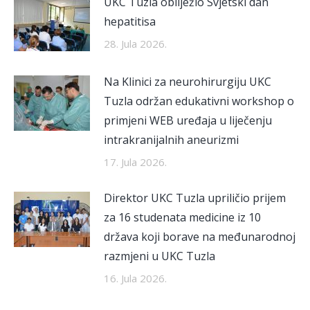
UKC Tuzla obilježio Svjetski dan
hepatitisa
28. Jula 2026.
Na Klinici za neurohirurgiju UKC
Tuzla održan edukativni workshop o
primjeni WEB uređaja u liječenju
intrakranijalnih aneurizmi
17. Jula 2026.
Direktor UKC Tuzla upriličio prijem
za 16 studenata medicine iz 10
država koji borave na međunarodnoj
razmjeni u UKC Tuzla
16. Jula 2026.