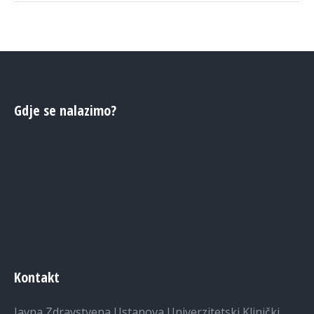
Gdje se nalazimo?
Kontakt
Javna Zdravstvena Ustanova Univerzitetski Klinički