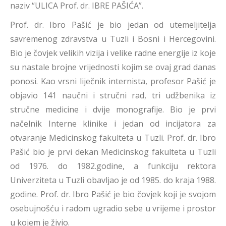
naziv “ULICA Prof. dr. IBRE PAŠIĆA”.
Prof. dr. Ibro Pašić je bio jedan od utemeljitelja
savremenog zdravstva u Tuzli i Bosni i Hercegovini.
Bio je čovjek velikih vizija i velike radne energije iz koje
su nastale brojne vrijednosti kojim se ovaj grad danas
ponosi. Kao vrsni liječnik internista, profesor Pašić je
objavio 141 naučni i stručni rad, tri udžbenika iz
stručne medicine i dvije monografije. Bio je prvi
načelnik Interne klinike i jedan od incijatora za
otvaranje Medicinskog fakulteta u Tuzli. Prof. dr. Ibro
Pašić bio je prvi dekan Medicinskog fakulteta u Tuzli
od 1976. do 1982.godine, a funkciju rektora
Univerziteta u Tuzli obavljao je od 1985. do kraja 1988.
godine. Prof. dr. Ibro Pašić je bio čovjek koji je svojom
osebujnošću i radom ugradio sebe u vrijeme i prostor
u kojem je živio.