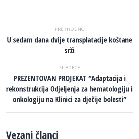
POST
PRETHODNO
NAVIGATION
U sedam dana dvije transplatacije koštane
Previous
srži
post:
SLJEDEĆE
PREZENTOVAN PROJEKAT “Adaptacija i
rekonstrukcija Odjeljenja za hematologiju i
Next
post:
onkologiju na Klinici za dječije bolesti”
Vezani članci