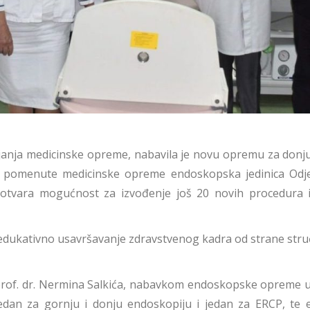
vljanja medicinske opreme, nabavila je novu opremu za donju
pomenute medicinske opreme endoskopska jedinica Odje
 otvara mogućnost za izvođenje još 20 novih procedura i
dukativno usavršavanje zdravstvenog kadra od strane stru
, prof. dr. Nermina Salkića, nabavkom endoskopske opreme u
edan za gornju i donju endoskopiju i jedan za ERCP, te e