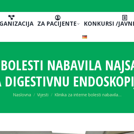
GANIZACIJA
ZA PACIJENTE
KONKURSI /JAVN
E BOLESTI NABAVILA NAJ
A DIGESTIVNU ENDOSKOPI
You are here:
Naslovna
Vijesti
Klinika za interne bolesti nabavila…