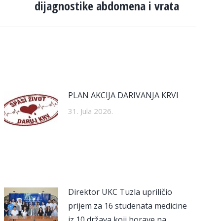
dijagnostike abdomena i vrata
PLAN AKCIJA DARIVANJA KRVI
31. Jula 2026.
Direktor UKC Tuzla upriličio
prijem za 16 studenata medicine
iz 10 država koji borave na