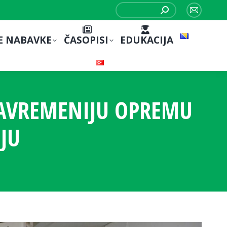
Search:
Mail
page
E NABAVKE
ČASOPISI
EDUKACIJA
opens
in
new
window
SAVREMENIJU OPREMU
JU