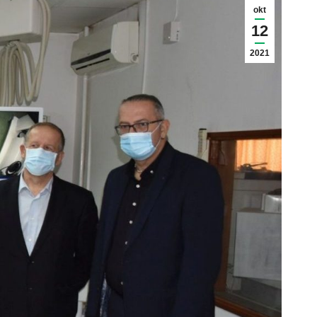
okt
12
2021