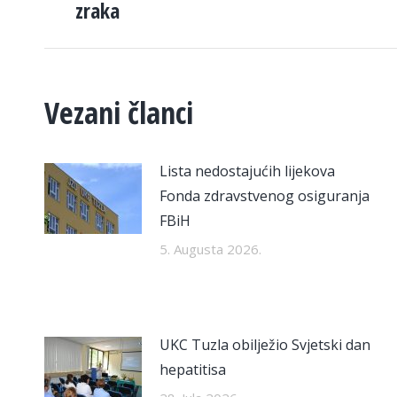
zraka
post:
Vezani članci
Lista nedostajućih lijekova
Fonda zdravstvenog osiguranja
FBiH
5. Augusta 2026.
UKC Tuzla obilježio Svjetski dan
hepatitisa