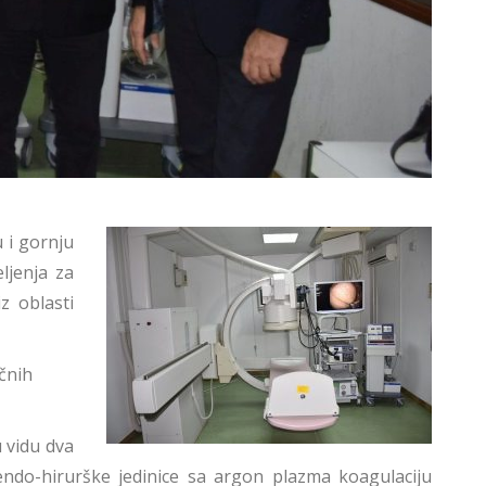
 i gornju
ljenja za
z oblasti
čnih
 vidu dva
ndo-hirurške jedinice sa argon plazma koagulaciju