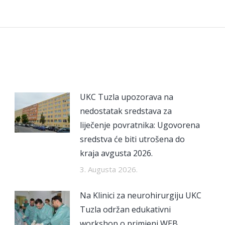
post:
UKC Tuzla upozorava na
nedostatak sredstava za
liječenje povratnika: Ugovorena
sredstva će biti utrošena do
kraja avgusta 2026.
3. Augusta 2026.
Na Klinici za neurohirurgiju UKC
Tuzla održan edukativni
workshop o primjeni WEB