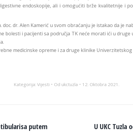
igestivne endoskopije, ali i omogućiti brže kvalitetnije i 
im. doc. dr. Alen Kamerić u svom obraćanju je istakao da j
rne bolesti i pacijenti sa područja TK neće morati ići u dr
a.
rebne medicinske opreme i za druge klinike Univerzitetskog 
Kategorija:
Vijesti
Od
ukctuzla
12. Oktobra 2021.
stibularisa putem
U UKC Tuzla o
Next