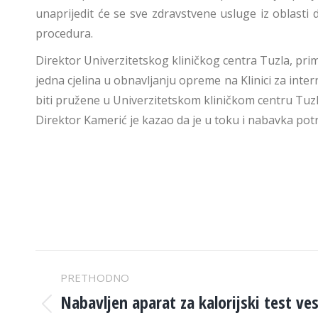
unaprijedit će se sve zdravstvene usluge iz oblasti d
procedura.
Direktor Univerzitetskog kliničkog centra Tuzla, pr
jedna cjelina u obnavljanju opreme na Klinici za inte
biti pružene u Univerzitetskom kliničkom centru Tuzl
Direktor Kamerić je kazao da je u toku i nabavka pot
POST
PRETHODNO
NAVIGATION
Nabavljen aparat za kalorijski test ve
Previous