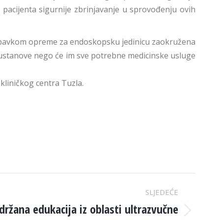
po pacijenta sigurnije zbrinjavanje u sprovođenju ovih
e nabavkom opreme za endoskopsku jedinicu zaokružena
uge ustanove nego će im sve potrebne medicinske usluge
kliničkog centra Tuzla.
SLJEDEĆE
držana edukacija iz oblasti ultrazvučne