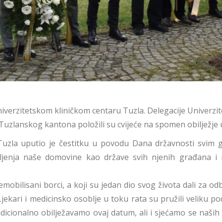
iverzitetskom kliničkom centaru Tuzla. Delegacije Univerzit
uzlanskog kantona položili su cvijeće na spomen obilježje 
C Tuzla uputio je čestitku u povodu Dana državnosti svim 
eljenja naše domovine kao države svih njenih građana i 
mobilisani borci, a koji su jedan dio svog života dali za o
jekari i medicinsko osoblje u toku rata su pružili veliku po
cionalno obilježavamo ovaj datum, ali i sjećamo se naših bo