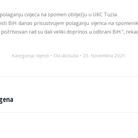
 polaganju cvijeća na spomen obilježju u UKC Tuzla.
sti BiH danas prisustvujem polaganju vijenca na spomenik on
požrtvovan rad su dali veliki doprinos u odbrani BiH.”, rekao
Kategorija:
Vijesti
Od
ukctuzla
25. Novembra 2021.
dgena
Next
post: