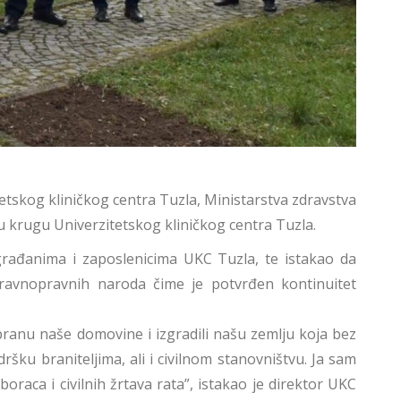
etskog kliničkog centra Tuzla, Ministarstva zdravstva
u krugu Univerzitetskog kliničkog centra Tuzla.
građanima i zaposlenicima UKC Tuzla, te istakao da
ravnopravnih naroda čime je potvrđen kontinuitet
dbranu naše domovine i izgradili našu zemlju koja bez
dršku braniteljima, ali i civilnom stanovništvu. Ja sam
raca i civilnih žrtava rata”, istakao je direktor UKC