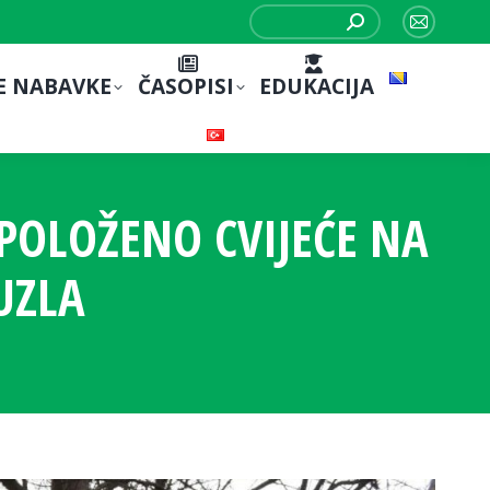
Search:
Mail
page
E NABAVKE
ČASOPISI
EDUKACIJA
opens
in
new
window
POLOŽENO CVIJEĆE NA
UZLA