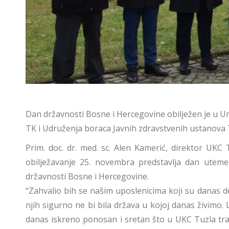
Dan državnosti Bosne i Hercegovine obilježen je u Un
TK i Udruženja boraca Javnih zdravstvenih ustanova T
Prim. doc. dr. med. sc. Alen Kamerić, direktor UK
obilježavanje 25. novembra predstavlja dan utem
državnosti Bosne i Hercegovine.
“Zahvalio bih se našim uposlenicima koji su danas de
njih sigurno ne bi bila država u kojoj danas živimo. L
danas iskreno ponosan i sretan što u UKC Tuzla tradi