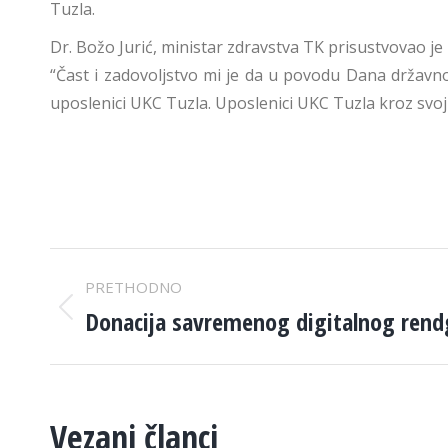
Tuzla.
Dr. Božo Jurić, ministar zdravstva TK prisustvovao je
“Čast i zadovoljstvo mi je da u povodu Dana državno
uposlenici UKC Tuzla. Uposlenici UKC Tuzla kroz svoj 
POST
PRETHODNO
NAVIGATION
Donacija savremenog digitalnog ren
Previous
post:
Vezani članci