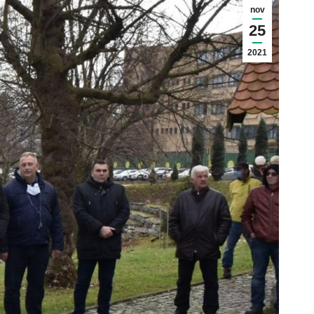
nov
25
2021