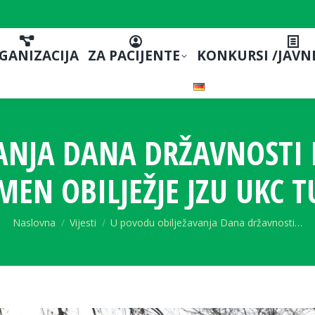
GANIZACIJA
ZA PACIJENTE
KONKURSI /JAVN
ANJA DANA DRŽAVNOSTI 
MEN OBILJEŽJE JZU UKC T
You are here:
Naslovna
Vijesti
U povodu obilježavanja Dana državnosti…