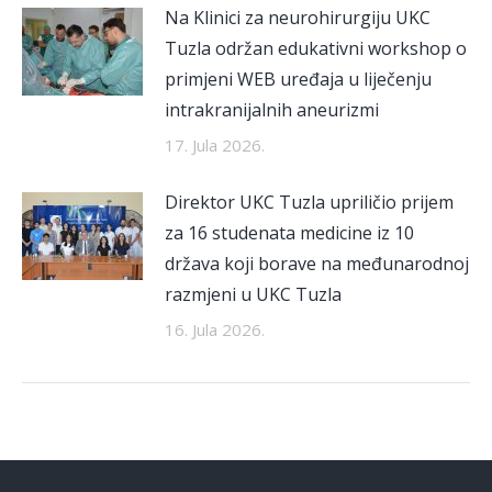
Na Klinici za neurohirurgiju UKC
Tuzla održan edukativni workshop o
primjeni WEB uređaja u liječenju
intrakranijalnih aneurizmi
17. Jula 2026.
Direktor UKC Tuzla upriličio prijem
za 16 studenata medicine iz 10
država koji borave na međunarodnoj
razmjeni u UKC Tuzla
16. Jula 2026.