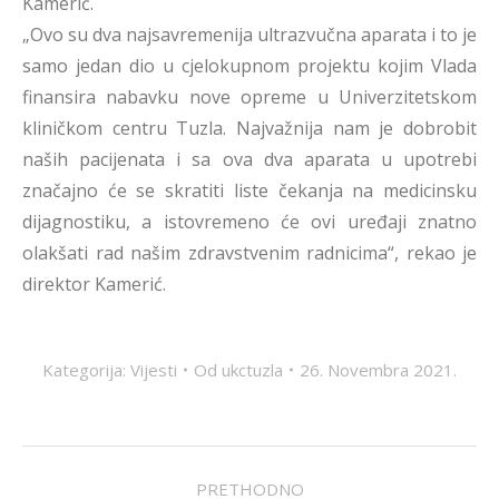
Kamerić.
„Ovo su dva najsavremenija ultrazvučna aparata i to je
samo jedan dio u cjelokupnom projektu kojim Vlada
finansira nabavku nove opreme u Univerzitetskom
kliničkom centru Tuzla. Najvažnija nam je dobrobit
naših pacijenata i sa ova dva aparata u upotrebi
značajno će se skratiti liste čekanja na medicinsku
dijagnostiku, a istovremeno će ovi uređaji znatno
olakšati rad našim zdravstvenim radnicima“, rekao je
direktor Kamerić.
Kategorija:
Vijesti
Od
ukctuzla
26. Novembra 2021.
POST
PRETHODNO