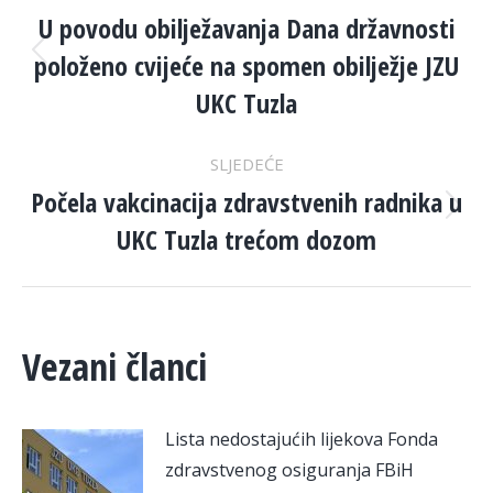
NAVIGATION
U povodu obilježavanja Dana državnosti
položeno cvijeće na spomen obilježje JZU
Previous
post:
UKC Tuzla
SLJEDEĆE
Počela vakcinacija zdravstvenih radnika u
Next
UKC Tuzla trećom dozom
post:
Vezani članci
Lista nedostajućih lijekova Fonda
zdravstvenog osiguranja FBiH