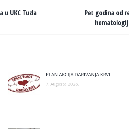
ka u UKC Tuzla
Pet godina od re
Next
hematologiju
post:
PLAN AKCIJA DARIVANJA KRVI
7. Augusta 2026.