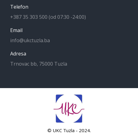
Telefon
+387 35 303 500 (od 07:30 -24:00)
Email
info@ukctuzla.ba
Adresa
Trnovac bb, 75000 Tuzla
© UKC Tuzla - 2024.