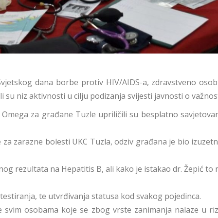
vjetskog dana borbe protiv HIV/AIDS-a, zdravstveno osoblj
u niz aktivnosti u cilju podizanja svijesti javnosti o važnost
Omega za građane Tuzle upriličili su besplatno savjetovanje
 za zarazne bolesti UKC Tuzla, odziv građana je bio izuzetno
nog rezultata na Hepatitis B, ali kako je istakao dr. Žepić to
stiranja, te utvrđivanja statusa kod svakog pojedinca.
 se svim osobama koje se zbog vrste zanimanja nalaze u rizi