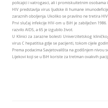
policajici i vatrogasci, ali i promiskuitetnim osobama 
HIV predstavlja virus ljudske ili humane imunodefici
zaraznih oboljenja. Ukoliko se pravilno ne tretira HI
Prvi slučaj infekcije HIV-om u BiH je zabilježen 198
razvilo AIDS, a 65 je izgubilo život.
U Klinici za zarazne bolesti Univerzitetskog kliničko
virus C hepatitisa gdje se pacijenti, tokom cijele go
Prema podacima Savjetovališta na godišnjem nivou se ot
Lijekovi koji se u BiH koriste za tretman ovakvih pa
POST