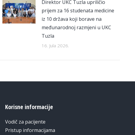
Direktor UKC Tuzla upriličio
prijem za 16 studenata medicine
iz 10 država koji borave na
međunarodnoj razmjeni u UKC
Tuzla
16. Jula 2026.
Korisne informacije
Vodič za pacijente
Pristup informacijama