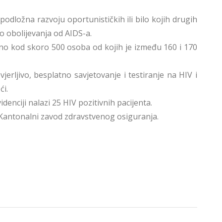
odložna razvoju oportunističkih ili bilo kojih drugih
o obolijevanja od AIDS-a.
đeno kod skoro 500 osoba od kojih je između 160 i 170
jerljivo, besplatno savjetovanje i testiranje na HIV i
ći.
denciji nalazi 25 HIV pozitivnih pacijenta.
i Kantonalni zavod zdravstvenog osiguranja.