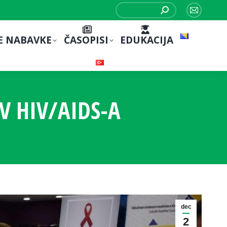
Search:
Mail
page
E NABAVKE
ČASOPISI
EDUKACIJA
opens
in
new
window
V HIV/AIDS-A
dec
2