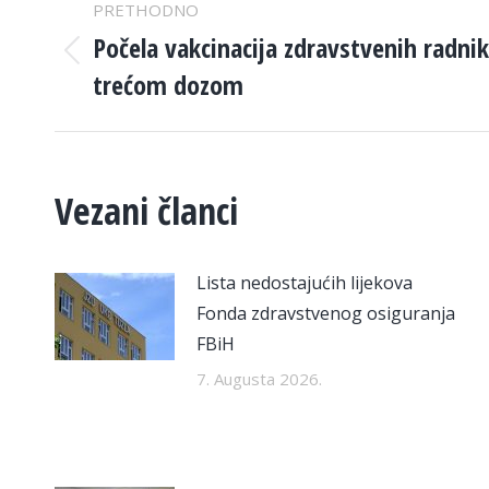
PRETHODNO
NAVIGATION
Počela vakcinacija zdravstvenih radni
Previous
trećom dozom
post:
Vezani članci
Lista nedostajućih lijekova
Fonda zdravstvenog osiguranja
FBiH
7. Augusta 2026.