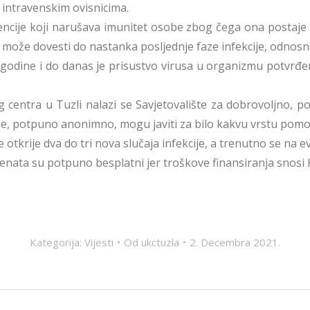
i intravenskim ovisnicima.
jencije koji narušava imunitet osobe zbog čega ona postaje p
V može dovesti do nastanka posljednje faze infekcije, odnosn
6. godine i do danas je prisustvo virusa u organizmu potvr
g centra u Tuzli nalazi se Savjetovalište za dobrovoljno, pov
dine, potpuno anonimno, mogu javiti za bilo kakvu vrstu pomo
krije dva do tri nova slučaja infekcije, a trenutno se na evi
cijenata su potpuno besplatni jer troškove finansiranja snos
Kategorija:
Vijesti
Od
ukctuzla
2. Decembra 2021.