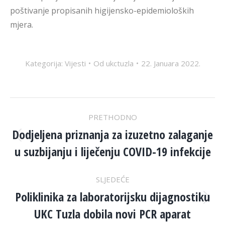
poštivanje propisanih higijensko-epidemioloških
mjera.
Kategorija:
Vijesti
Od
ukctuzla
22. Januara 2022.
POST
PRETHODNO
NAVIGATION
Dodjeljena priznanja za izuzetno zalaganje
Previous
u suzbijanju i liječenju COVID-19 infekcije
post:
SLJEDEĆE
Poliklinika za laboratorijsku dijagnostiku
Next
UKC Tuzla dobila novi PCR aparat
post: