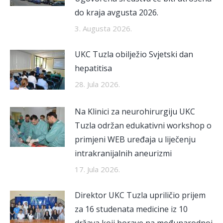
do kraja avgusta 2026.
3. Augusta 2026.
UKC Tuzla obilježio Svjetski dan
hepatitisa
28. Jula 2026.
Na Klinici za neurohirurgiju UKC
Tuzla održan edukativni workshop o
primjeni WEB uređaja u liječenju
intrakranijalnih aneurizmi
17. Jula 2026.
Direktor UKC Tuzla upriličio prijem
za 16 studenata medicine iz 10
država koji borave na međunarodnoj