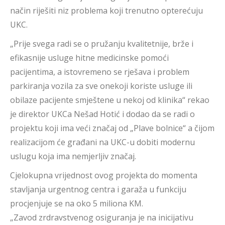
način riješiti niz problema koji trenutno opterećuju
UKC.
„Prije svega radi se o pružanju kvalitetnije, brže i
efikasnije usluge hitne medicinske pomoći
pacijentima, a istovremeno se rješava i problem
parkiranja vozila za sve onekoji koriste usluge ili
obilaze pacijente smještene u nekoj od klinika“ rekao
je direktor UKCa Nešad Hotić i dodao da se radi o
projektu koji ima veći značaj od „Plave bolnice“ a čijom
realizacijom će građani na UKC-u dobiti modernu
uslugu koja ima nemjerljiv značaj.
Cjelokupna vrijednost ovog projekta do momenta
stavljanja urgentnog centra i garaža u funkciju
procjenjuje se na oko 5 miliona KM.
„Zavod zrdravstvenog osiguranja je na inicijativu