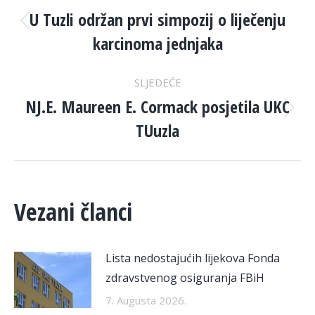
NAVIGATION
U Tuzli održan prvi simpozij o liječenju
Previous
karcinoma jednjaka
post:
SLJEDEĆE
NJ.E. Maureen E. Cormack posjetila UKC
Next
TUuzla
post:
Vezani članci
Lista nedostajućih lijekova Fonda
zdravstvenog osiguranja FBiH
7. Augusta 2026.