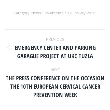
Category:
News
By
ukctuzla
12. January 2016.
POST
PREVIOUS
NAVIGATION
EMERGENCY CENTER AND PARKING
Previous
GARAGUE PROJECT AT UKC TUZLA
post:
NEXT
THE PRESS CONFERENCE ON THE OCCASION
THE 10TH EUROPEAN CERVICAL CANCER
Next
post:
PREVENTION WEEK