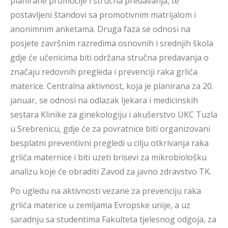
planirane promocije i stručna predavanja, te
postavljeni štandovi sa promotivnim matrijalom i
anonimnim anketama. Druga faza se odnosi na
posjete završnim razredima osnovnih i srednjih škola
gdje će učenicima biti održana stručna predavanja o
značaju redovnih pregleda i prevenciji raka grlića
materice. Centralna aktivnost, koja je planirana za 20.
januar, se odnosi na odlazak ljekara i medicinskih
sestara Klinike za ginekologiju i akušerstvo UKC Tuzla
u Srebrenicu, gdje će za povratnice biti organizovani
besplatni preventivni pregledi u cilju otkrivanja raka
grlića maternice i biti uzeti brisevi za mikrobiološku
analizu koje će obraditi Zavod za javno zdravstvo TK.
Po ugledu na aktivnosti vezane za prevenciju raka
grlića materice u zemljama Evropske unije, a uz
saradnju sa studentima Fakulteta tjelesnog odgoja, za