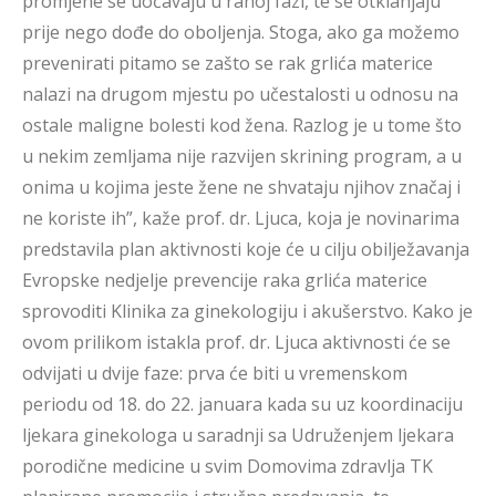
promjene se uočavaju u ranoj fazi, te se otklanjaju
prije nego dođe do oboljenja. Stoga, ako ga možemo
prevenirati pitamo se zašto se rak grlića materice
nalazi na drugom mjestu po učestalosti u odnosu na
ostale maligne bolesti kod žena. Razlog je u tome što
u nekim zemljama nije razvijen skrining program, a u
onima u kojima jeste žene ne shvataju njihov značaj i
ne koriste ih”, kaže prof. dr. Ljuca, koja je novinarima
predstavila plan aktivnosti koje će u cilju obilježavanja
Evropske nedjelje prevencije raka grlića materice
sprovoditi Klinika za ginekologiju i akušerstvo. Kako je
ovom prilikom istakla prof. dr. Ljuca aktivnosti će se
odvijati u dvije faze: prva će biti u vremenskom
periodu od 18. do 22. januara kada su uz koordinaciju
ljekara ginekologa u saradnji sa Udruženjem ljekara
porodične medicine u svim Domovima zdravlja TK