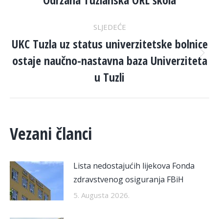
NAVIGATION
post:
SLJEDEĆE
UKC Tuzla uz status univerzitetske bolnice
ostaje naučno-nastavna baza Univerziteta
Next
post:
u Tuzli
Vezani članci
Lista nedostajućih lijekova Fonda
zdravstvenog osiguranja FBiH
5. Augusta 2026.