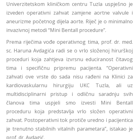
Univerzitetskom kliničkom centru Tuzla uspješno je
izveden operativni zahvat zamjene aortne valvule i
aneurizme početnog dijela aorte. Riječ je o minimalno
invazivnoj metodi “Mini Bentall procedure”.
Prema riječima vođe operativnog tima, prof. dr. med.
sc. Haruna Avdagića radi se o vrlo složenoj hirurškoj
proceduri koja zahtjeva izvrsnu educiranost čitavog
tima i specifičnu pripremu pacijenta. “Operativni
zahvati ove vrste do sada nisu rađeni na Klinici za
kardiovaskularnu hirurgiju UKC Tuzla, ali uz
multidisciplinarni pristup i odličnu saradnju svih
članova tima uspjeli smo izvesti Mini Bentall
proceduru koja predstavlja vrlo složen operativni
zahvat. Postoperativni tok protiče uredno i pacijentica
je trenutno stabilnih vitalnih parametara”, istakao je
prof. dr. Avdagić.