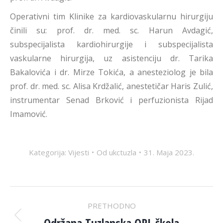
Operativni tim Klinike za kardiovaskularnu hirurgiju
činili su: prof. dr. med. sc. Harun Avdagić,
subspecijalista kardiohirurgije i subspecijalista
vaskularne hirurgija, uz asistenciju dr. Tarika
Bakalovića i dr. Mirze Tokića, a anesteziolog je bila
prof. dr. med. sc. Alisa Krdžalić, anestetičar Haris Zulić,
instrumentar Senad Brković i perfuzionista Rijad
Imamović.
Kategorija:
Vijesti
Od
ukctuzla
31. Maja 2023.
POST
PRETHODNO
Održana Tuzlanska ORL škola
Previous