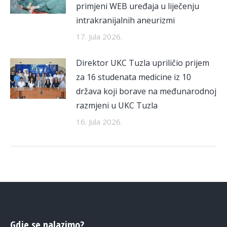
primjeni WEB uređaja u liječenju
intrakranijalnih aneurizmi
17. Jula 2026.
Direktor UKC Tuzla upriličio prijem
za 16 studenata medicine iz 10
država koji borave na međunarodnoj
razmjeni u UKC Tuzla
16. Jula 2026.
Gdje se nalazimo?