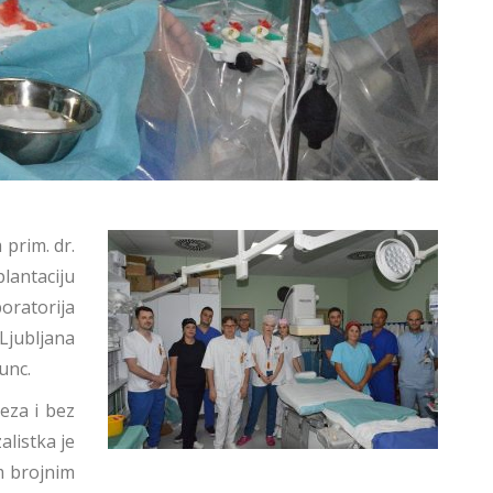
 prim. dr.
lantaciju
boratorija
Ljubljana
unc.
eza i bez
alistka je
im brojnim