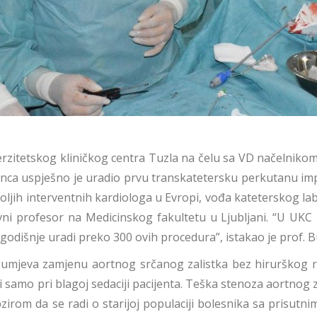
erzitetskog kliničkog centra Tuzla na čelu sa VD načelnikom
unca uspješno je uradio prvu transkatetersku perkutanu imp
jboljih interventnih kardiologa u Evropi, vođa kateterskog la
ovni profesor na Medicinskog fakultetu u Ljubljani. “U UKC 
godišnje uradi preko 300 ovih procedura”, istakao je prof. B
zumjeva zamjenu aortnog srčanog zalistka bez hirurškog r
i samo pri blagoj sedaciji pacijenta. Teška stenoza aortnog z
zirom da se radi o starijoj populaciji bolesnika sa prisutn