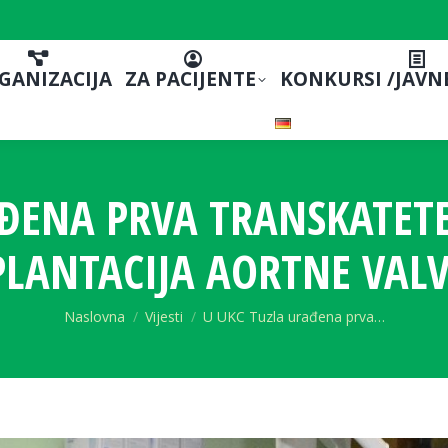
GANIZACIJA
ZA PACIJENTE
KONKURSI /JAVN
AĐENA PRVA TRANSKATET
LANTACIJA AORTNE VAL
You are here:
Naslovna
Vijesti
U UKC Tuzla urađena prva…