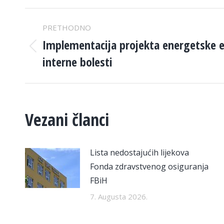
POST
PRETHODNO
NAVIGATION
Implementacija projekta energetske ef
Previous
interne bolesti
post:
Vezani članci
Lista nedostajućih lijekova
Fonda zdravstvenog osiguranja
FBiH
7. Augusta 2026.