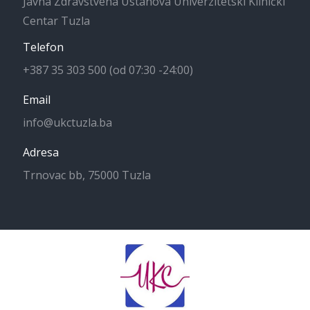
Javna Zdravstvena Ustanova Univerzitetski Klinički
Centar Tuzla
Telefon
+387 35 303 500 (od 07:30 -24:00)
Email
info@ukctuzla.ba
Adresa
Trnovac bb, 75000 Tuzla