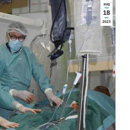
aug
18
2023