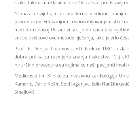
riziko faktorima klasični hirurški zahvat predstavlja v
“Danas u svijetu, u eri moderne medicine, zamjen
procedurom. Edukacijom i osposobljavanjem stručnog
metodu u našoj Ustanovi sto je do sada bila rijetkos
snose troškove ove metode liječenja, iako je vrlo često 
Prof. dr. Denijal Tulumović, VD direktor UKC Tuzla 
dobra prilika za razmjenu znanja i iskustva. “Cilj U
hirurških procedura sa kojima će naši pacijenti imati v
Medicinski tim Klinike za invazivnu kardiologiju Unive
Kamerić, Dario Košir, Seid Jaganjac, Edin Hadžihrustić
Smajlović.