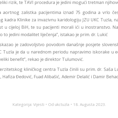
eliki rizik, te TAVI procedura je jedini mogući tretman njihove
a aortnog zalistka pacijentima iznad 75 godina a vrlo če
 kadra Klinike za invazivnu karidologiju JZU UKC Tuzla, n
t u cijeloj BiH, te su pacijenti morali ići u inostranstvo. 
to jedini modalitet liječenja”, istakao je prim. dr. Lukić
iskazao je zadovoljstvo povodom današnje posjete slovensk
KC Tuzla je da u narednom periodu napravimo iskorake u edu
eliki benefit”, rekao je direktor Tulumović.
rzitetskog kliničkog centra Tuzla činili su prim. dr. Saša Luk
, Hafiza Đedović, Fuad Alibašić, Ademir Delalić i Damir Behad
Kategorija:
Vijesti
Od
ukctuzla
18. Augusta 2023.