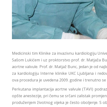
Medicinski tim Klinike za invazivnu kardiologiju Univ
Sašom Lukićem i uz proktorstvo prof. dr. Matjaža B
aortne valvule. Prof. dr. Matjaž Bunc, jedan je od na
za kardiologiju Interne klinike UKC Ljubljana i red
ova procedura je uvedena 2009. godine i trenutno se 
Perkutana implantacija aortne valvule (TAVI) podra
opšte anestezije, pri čemu se srčani zalistak promjen
produženjem životnog vijeka je često oboljenje. S ob