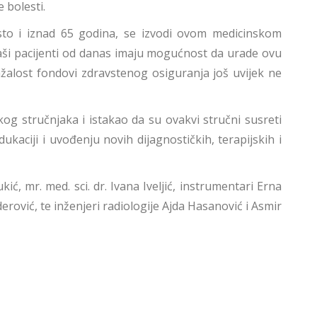
 bolesti.
sto i iznad 65 godina, se izvodi ovom medicinskom
aši pacijenti od danas imaju mogućnost da urade ovu
Nažalost fondovi zdravstenog osiguranja još uvijek ne
og stručnjaka i istakao da su ovakvi stručni susreti
kaciji i uvođenju novih dijagnostičkih, terapijskih i
ić, mr. med. sci. dr. Ivana Iveljić, instrumentari Erna
erović, te inženjeri radiologije Ajda Hasanović i Asmir