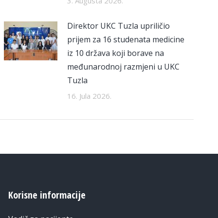
3. Augusta 2026.
Direktor UKC Tuzla upriličio
prijem za 16 studenata medicine
iz 10 država koji borave na
međunarodnoj razmjeni u UKC
Tuzla
16. Jula 2026.
Korisne informacije