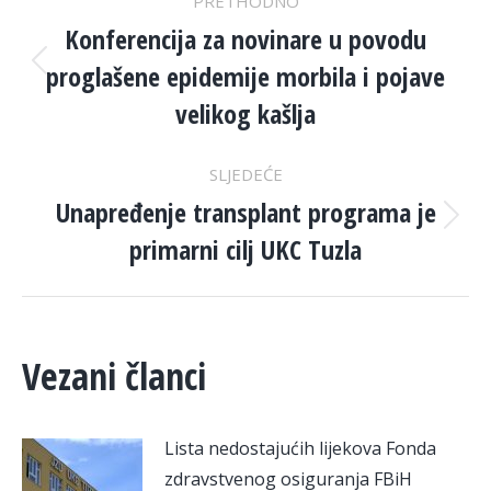
PRETHODNO
NAVIGATION
Konferencija za novinare u povodu
proglašene epidemije morbila i pojave
Previous
post:
velikog kašlja
SLJEDEĆE
Unapređenje transplant programa je
Next
primarni cilj UKC Tuzla
post:
Vezani članci
Lista nedostajućih lijekova Fonda
zdravstvenog osiguranja FBiH