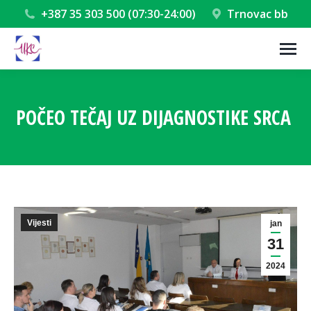
+387 35 303 500 (07:30-24:00)
Trnovac bb
POČEO TEČAJ UZ DIJAGNOSTIKE SRCA
You are here:
Vijesti
jan
31
2024