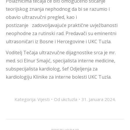
Polaznicima tečaja će biti omogućeno sticanje
teorijskog znanja nephodnog da bi se razumio i
obavio ultrazvučni pregled, kao i
postizanje zadovoljavajuće praktične uvježbanosti
neophodne za rutinski rad. Predavači su eminentni
ultrasoničari iz Bosne i Hercegovine i UKC Tuzla.
Voditelj Tečaja ultrazvučne dijagnostike srca je mr.
med. sci Elnur Smajić, specijalista interne medicine,
subspecijalista kardiolog, šef Odjeljenja za
kardiologiju Klinike za interne bolesti UKC Tuzla.
Kategorija:
Vijesti
Od
ukctuzla
31. Januara 2024.
POST