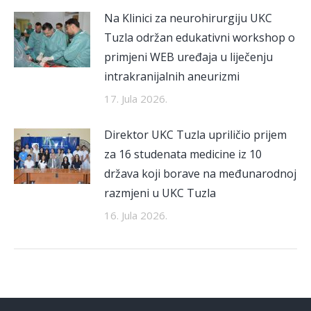
Na Klinici za neurohirurgiju UKC
Tuzla održan edukativni workshop o
primjeni WEB uređaja u liječenju
intrakranijalnih aneurizmi
17. Jula 2026.
Direktor UKC Tuzla upriličio prijem
za 16 studenata medicine iz 10
država koji borave na međunarodnoj
razmjeni u UKC Tuzla
16. Jula 2026.