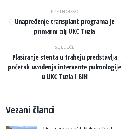
POST
PRETHODNO
NAVIGATION
Unapređenje transplant programa je
Previous
primarni cilj UKC Tuzla
post:
SLJEDEĆE
Plasiranje stenta u traheju predstavlja
početak uvođenja intervente pulmologije
Next
post:
u UKC Tuzla i BiH
Vezani članci
Lista nedostajućih lijekova Fonda