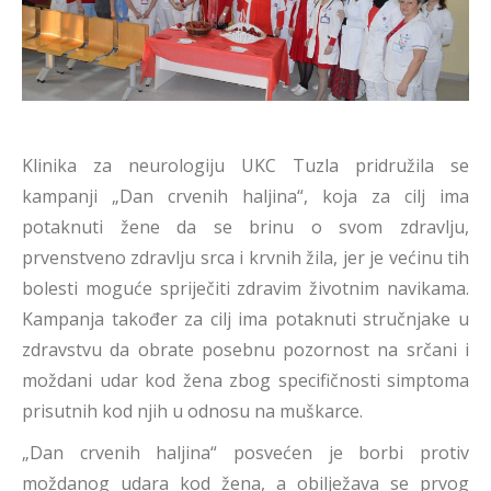
Klinika za neurologiju UKC Tuzla pridružila se
kampanji „Dan crvenih haljina“, koja za cilj ima
potaknuti žene da se brinu o svom zdravlju,
prvenstveno zdravlju srca i krvnih žila, jer je većinu tih
bolesti moguće spriječiti zdravim životnim navikama.
Kampanja također za cilj ima potaknuti stručnjake u
zdravstvu da obrate posebnu pozornost na srčani i
moždani udar kod žena zbog specifičnosti simptoma
prisutnih kod njih u odnosu na muškarce.
„Dan crvenih haljina“ posvećen je borbi protiv
moždanog udara kod žena, a obilježava se prvog