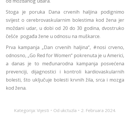
od moždanog udara.
Stoga je poruka Dana crvenih haljina podignimo
svijest o cerebrovaskularnim bolestima kod žena jer
moždani udar, u dobi od 20 do 30 godina, dvostruko
češće pogađa žene u odnosu na muškarce.
Prva kampanja „Dan crvenih haljina“, #nosi crveno,
odnosno, „Go Red for Women“ pokrenuta je u Americi,
a danas je to međunarodna kampanja posvećena
prevenciji, dijagnostici i kontroli kardiovaskularnih
bolesti, što uključuje bolesti krvnih žila, srca i mozga
kod žena.
Kategorija:
Vijesti
Od
ukctuzla
2. Februara 2024.