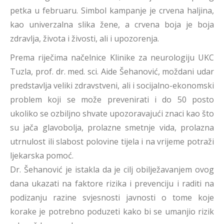
petka u februaru. Simbol kampanje je crvena haljina,
kao univerzalna slika žene, a crvena boja je boja
zdravlja, života i živosti, ali i upozorenja.
Prema riječima načelnice Klinike za neurologiju UKC
Tuzla, prof. dr. med. sci. Aide Šehanović, moždani udar
predstavlja veliki zdravstveni, ali i socijalno-ekonomski
problem koji se može prevenirati i do 50 posto
ukoliko se ozbiljno shvate upozoravajući znaci kao što
su jača glavobolja, prolazne smetnje vida, prolazna
utrnulost ili slabost polovine tijela i na vrijeme potraži
ljekarska pomoć.
Dr. Šehanović je istakla da je cilj obilježavanjem ovog
dana ukazati na faktore rizika i prevenciju i raditi na
podizanju razine svjesnosti javnosti o tome koje
korake je potrebno poduzeti kako bi se umanjio rizik