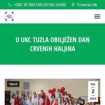
+387 35 303 500 (07:30-24:00)
Trnovac bb
U UKC TUZLA OBILJEŽEN DAN
CRVENIH HALJINA
You are here:
Vijesti
feb
2
2024