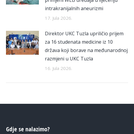
primjeni WEB uređaja u liječenju
intrakranijalnih aneurizmi
17. Jula 2026.
Direktor UKC Tuzla upriličio prijem
za 16 studenata medicine iz 10
država koji borave na međunarodnoj
razmjeni u UKC Tuzla
16. Jula 2026.
Gdje se nalazimo?