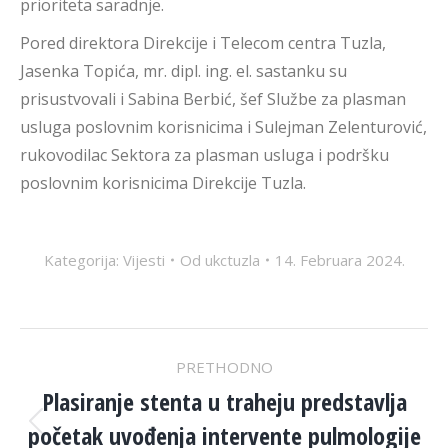
prioriteta saradnje.
Pored direktora Direkcije i Telecom centra Tuzla,
Jasenka Topića, mr. dipl. ing. el. sastanku su
prisustvovali i Sabina Berbić, šef Službe za plasman
usluga poslovnim korisnicima i Sulejman Zelenturović,
rukovodilac Sektora za plasman usluga i podršku
poslovnim korisnicima Direkcije Tuzla.
Kategorija:
Vijesti
Od
ukctuzla
14. Februara 2024.
POST
PRETHODNO
NAVIGATION
Plasiranje stenta u traheju predstavlja
početak uvođenja intervente pulmologije
Previous