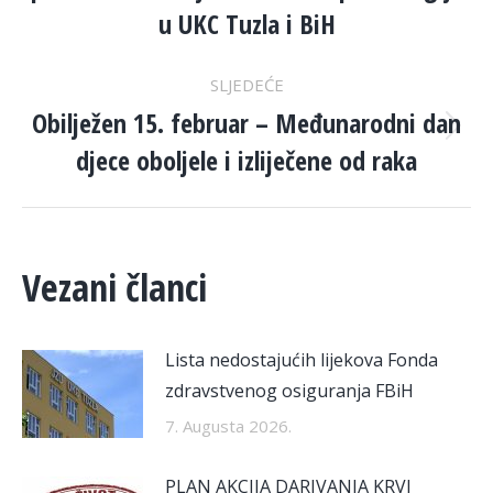
post:
u UKC Tuzla i BiH
SLJEDEĆE
Obilježen 15. februar – Međunarodni dan
Next
djece oboljele i izliječene od raka
post:
Vezani članci
Lista nedostajućih lijekova Fonda
zdravstvenog osiguranja FBiH
7. Augusta 2026.
PLAN AKCIJA DARIVANJA KRVI