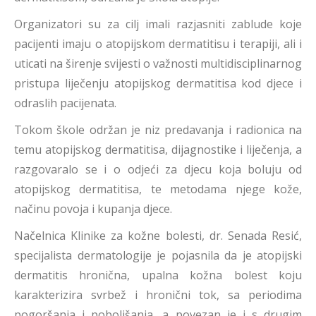
Organizatori su za cilj imali razjasniti zablude koje
pacijenti imaju o atopijskom dermatitisu i terapiji, ali i
uticati na širenje svijesti o važnosti multidisciplinarnog
pristupa liječenju atopijskog dermatitisa kod djece i
odraslih pacijenata.
Tokom škole održan je niz predavanja i radionica na
temu atopijskog dermatitisa, dijagnostike i liječenja, a
razgovaralo se i o odjeći za djecu koja boluju od
atopijskog dermatitisa, te metodama njege kože,
načinu povoja i kupanja djece.
Načelnica Klinike za kožne bolesti, dr. Senada Resić,
specijalista dermatologije je pojasnila da je atopijski
dermatitis hronična, upalna kožna bolest koju
karakterizira svrbež i hronični tok, sa periodima
pogoršanja i poboljšanja, a povezan je i s drugim