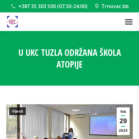
+387 35 303 500 (07:30-24:00)
Trnovac bb
U UKC TUZLA ODRŽANA ŠKOLA
ATOPIJE
You are here:
Vijesti
feb
29
2024