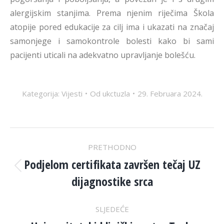
alergijskim stanjima. Prema njenim riječima Škola
atopije pored edukacije za cilj ima i ukazati na značaj
samonjege i samokontrole bolesti kako bi sami
pacijenti uticali na adekvatno upravljanje bolešću.
Kategorija:
Vijesti
Od
ukctuzla
29. Februara 2024.
POST
PRETHODNO
NAVIGATION
Podjelom certifikata završen tečaj UZ
Previous
dijagnostike srca
post:
SLJEDEĆE