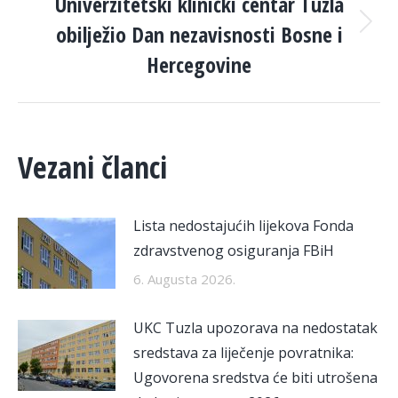
Univerzitetski klinički centar Tuzla
obilježio Dan nezavisnosti Bosne i
Next
post:
Hercegovine
Vezani članci
Lista nedostajućih lijekova Fonda
zdravstvenog osiguranja FBiH
6. Augusta 2026.
UKC Tuzla upozorava na nedostatak
sredstava za liječenje povratnika:
Ugovorena sredstva će biti utrošena