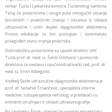
centar Tuzla i Ljekarska komora Tuzlanskog kantona.
Tečaj će polaznicima i ovoga puta omogućiti sticanje
teoretskih i praktičnih znanja i iskustva iz oblasti
ultrazvučne i color dopler dijagnostike abdomena.
Proces edukacije će biti postupan i sistematski,
prilagođen nivou znanja polaznika.
Dobrodošlicu polaznicima su uputili direktor UKC
Tuzla prof. dr. med. sc. Šekib Umihanić i pomoćnik
direktora za nastavu i naučnoistraživački rad, prof. dr.
med. sc. Ervin Alibegović.
Voditelj Škole ultrazvučne dijagnostike abdomena je
prof. dr. Senahid Trnančević, specijalista interne
medicine, subspecijalista nefrolog, a predavači su
eminenti stručnjaci iz oblasti ultrasonografije.
Po završetku Škole, učesnici će ovladati teoretskim i