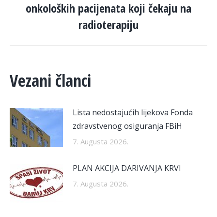
onkoloških pacijenata koji čekaju na
post:
radioterapiju
Vezani članci
Lista nedostajućih lijekova Fonda
zdravstvenog osiguranja FBiH
7. Augusta 2026.
PLAN AKCIJA DARIVANJA KRVI
7. Augusta 2026.