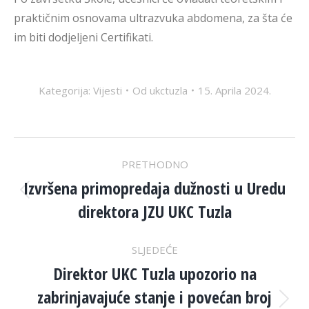
praktičnim osnovama ultrazvuka abdomena, za šta će
im biti dodjeljeni Certifikati.
Kategorija:
Vijesti
Od
ukctuzla
15. Aprila 2024.
POST
PRETHODNO
NAVIGATION
Izvršena primopredaja dužnosti u Uredu
Previous
direktora JZU UKC Tuzla
post:
SLJEDEĆE
Direktor UKC Tuzla upozorio na
zabrinjavajuće stanje i povećan broj
Next