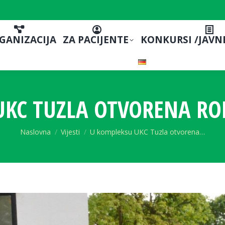
GANIZACIJA
ZA PACIJENTE
KONKURSI /JAVN
KC TUZLA OTVORENA RO
You are here:
Naslovna
Vijesti
U kompleksu UKC Tuzla otvorena…