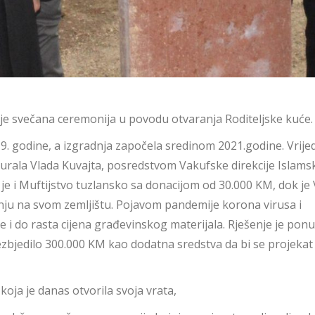
 je svečana ceremonija u povodu otvaranja Roditeljske kuće.
019. godine, a izgradnja započela sredinom 2021.godine. Vrije
igurala Vlada Kuvajta, posredstvom Vakufske direkcije Islams
o je i Muftijstvo tuzlansko sa donacijom od 30.000 KM, dok je
ju na svom zemljištu. Pojavom pandemije korona virusa i
 i do rasta cijena građevinskog materijala. Rješenje je ponu
bezbjedilo 300.000 KM kao dodatna sredstva da bi se projekat
koja je danas otvorila svoja vrata,