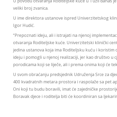
U povodu otvaranja Roditeljske kuće u Tuzli danas je 
veliki broj zvanica.
U ime direktora ustanove ispred Univerzitetskog klin
Igor Hudić.
“Prepoznati ideju, ali i istrajati na njenoj implementa
otvaranja Roditeljske kuće. Univerzitetski klinički ce
jedina ustanova koja ima Roditeljsku kuću i koristim 
ideju i pomogli u njenoj realizaciji, jer kao društvo 
porodicama koji se liječe, ali i prema onima koji će tek 
U svom obraćanju predsjednik Udruženja Srce za djecu
400 kvadratnih metara prostora i raspolaže sa pet ap
Oni koji tu budu boravili, imat će zajedničke prostor
Boravak djece i roditelja biti će koordiniran sa ljekari