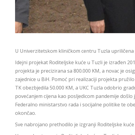
U Univerzitetskom kliničkom centru Tuzla upriličena
Idejni projekat Roditeljske kuće u Tuzli je izrađen 2
projekta je precizirana sa 800.000 KM, a novac je os
zajednice u BiH. Pomoć pri realizaciji projekta pružil
TK obezbjedila 50.000 KM, a UKC Tuzla odobrio gradn
povećanjem cijena kao posljedicom pandemije došlo je
Federalno ministarstvo rada i socijalne politike te o
okončao.
Sve nabrojano prethodilo je izgranji Roditeljske kuće 