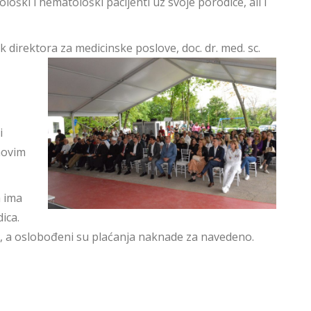
ški i hematološki pacijenti uz svoje porodice, ali i
direktora za medicinske poslove, doc. dr. med. sc.
i
ihovim
a ima
ica.
čno, a oslobođeni su plaćanja naknade za navedeno.