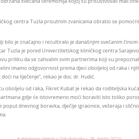
održana svečana ceremonija kojoj su prisustvovali mali onkolo
ičkog centra Tuzla prisutnim zvanicama obratio se pomoćnik 
ciji bilo je značajno i rezultiralo je današnjim svečanim činom
ntar Tuzla je pored Univerzitetskog kliničkog centra Sarajevo
ovu priliku da se zahvalim svim partnerima koji su prepoznal
u cjelini imamo odgovornost prema djeci oboljeloj od raka i nj
doći na liječenje”, rekao je doc. dr. Hudić.
 oboljelu od raka, Fikret Kubat je rekao da roditeljska kuć
artmana gdje će istovremeno moći boraviti isto toliko porod
ije poput dnevnog boravka, dječije igraonice, vešeraja i sli
ma.
Kategorija:
Vijesti
Od
ukctuzla
28. Aprila 2024.