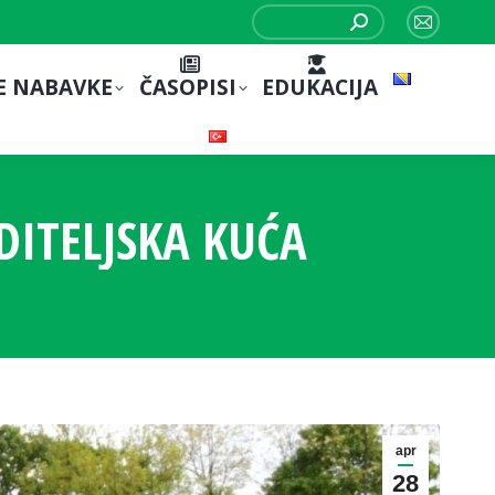
Search:
Mail
page
E NABAVKE
ČASOPISI
EDUKACIJA
opens
in
new
window
DITELJSKA KUĆA
apr
28