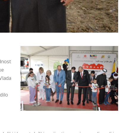
dnost
ke
 Vlada
dilo