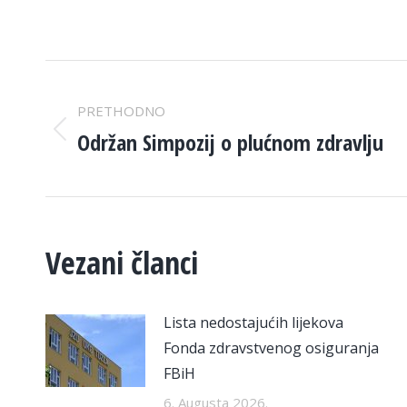
POST
PRETHODNO
NAVIGATION
Održan Simpozij o plućnom zdravlju
Previous
post:
Vezani članci
Lista nedostajućih lijekova
Fonda zdravstvenog osiguranja
FBiH
6. Augusta 2026.