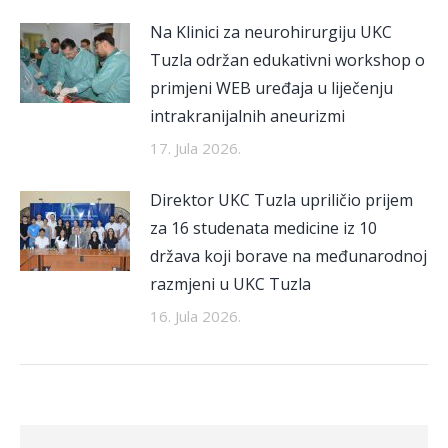
Na Klinici za neurohirurgiju UKC
Tuzla održan edukativni workshop o
primjeni WEB uređaja u liječenju
intrakranijalnih aneurizmi
17. Jula 2026.
Direktor UKC Tuzla upriličio prijem
za 16 studenata medicine iz 10
država koji borave na međunarodnoj
razmjeni u UKC Tuzla
16. Jula 2026.