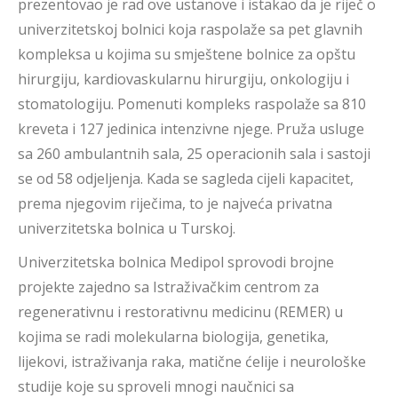
prezentovao je rad ove ustanove i istakao da je riječ o
univerzitetskoj bolnici koja raspolaže sa pet glavnih
kompleksa u kojima su smještene bolnice za opštu
hirurgiju, kardiovaskularnu hirurgiju, onkologiju i
stomatologiju. Pomenuti kompleks raspolaže sa 810
kreveta i 127 jedinica intenzivne njege. Pruža usluge
sa 260 ambulantnih sala, 25 operacionih sala i sastoji
se od 58 odjeljenja. Kada se sagleda cijeli kapacitet,
prema njegovim riječima, to je najveća privatna
univerzitetska bolnica u Turskoj.
Univerzitetska bolnica Medipol sprovodi brojne
projekte zajedno sa Istraživačkim centrom za
regenerativnu i restorativnu medicinu (REMER) u
kojima se radi molekularna biologija, genetika,
lijekovi, istraživanja raka, matične ćelije i neurološke
studije koje su sproveli mnogi naučnici sa