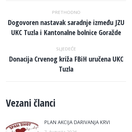
POST
PRETHODNO
NAVIGATION
Dogovoren nastavak saradnje između JZU
Previous
UKC Tuzla i Kantonalne bolnice Goražde
post:
SLJEDEĆE
Donacija Crvenog križa FBiH uručena UKC
Next
Tuzla
post:
Vezani članci
PLAN AKCIJA DARIVANJA KRVI
7. Augusta 2026.