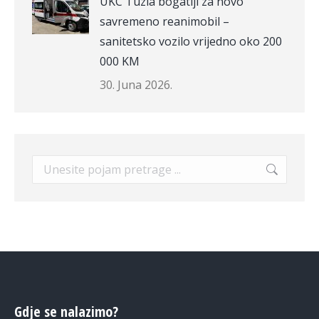
UKC Tuzla bogatiji za novo
savremeno reanimobil –
sanitetsko vozilo vrijedno oko 200
000 KM
30. Juna 2026.
Search:
Gdje se nalazimo?