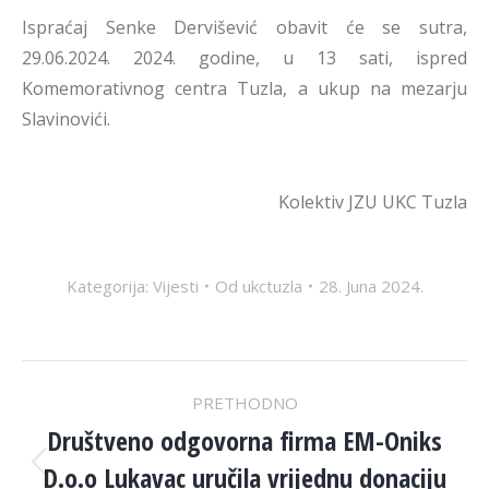
Ispraćaj Senke Dervišević obavit će se sutra,
29.06.2024. 2024. godine, u 13 sati, ispred
Komemorativnog centra Tuzla, a ukup na mezarju
Slavinovići.
Kolektiv JZU UKC Tuzla
Kategorija:
Vijesti
Od
ukctuzla
28. Juna 2024.
POST
PRETHODNO
NAVIGATION
Društveno odgovorna firma EM-Oniks
D.o.o Lukavac uručila vrijednu donaciju
Previous