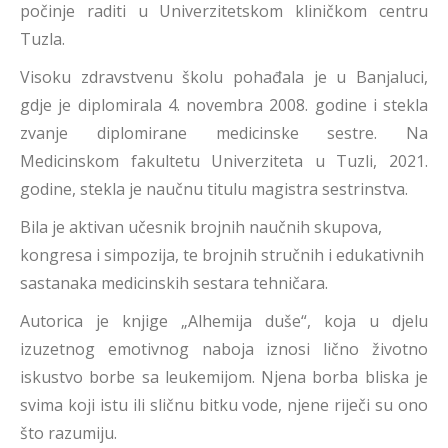
počinje raditi u Univerzitetskom kliničkom centru
Tuzla.
Visoku zdravstvenu školu pohađala je u Banjaluci,
gdje je diplomirala 4. novembra 2008. godine i stekla
zvanje diplomirane medicinske sestre. Na
Medicinskom fakultetu Univerziteta u Tuzli, 2021.
godine, stekla je naučnu titulu magistra sestrinstva.
Bila je aktivan učesnik brojnih naučnih skupova,
kongresa i simpozija, te brojnih stručnih i edukativnih
sastanaka medicinskih sestara tehničara.
Autorica je knjige „Alhemija duše“, koja u djelu
izuzetnog emotivnog naboja iznosi lično životno
iskustvo borbe sa leukemijom. Njena borba bliska je
svima koji istu ili sličnu bitku vode, njene riječi su ono
što razumiju.