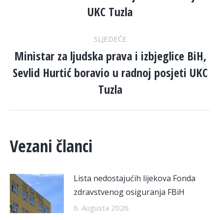
post:
UKC Tuzla
SLJEDEĆE
Ministar za ljudska prava i izbjeglice BiH,
Sevlid Hurtić boravio u radnoj posjeti UKC
Next
post:
Tuzla
Vezani članci
Lista nedostajućih lijekova Fonda
zdravstvenog osiguranja FBiH
6. Augusta 2026.