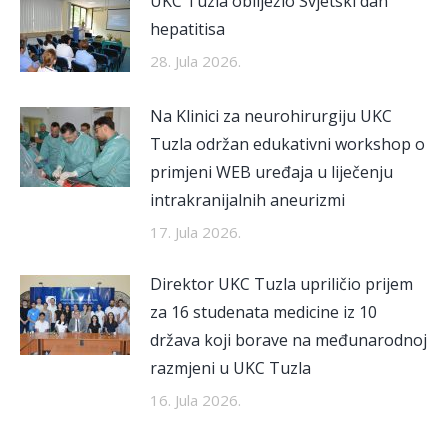
UKC Tuzla obilježio Svjetski dan
hepatitisa
28. Jula 2026.
Na Klinici za neurohirurgiju UKC
Tuzla održan edukativni workshop o
primjeni WEB uređaja u liječenju
intrakranijalnih aneurizmi
17. Jula 2026.
Direktor UKC Tuzla upriličio prijem
za 16 studenata medicine iz 10
država koji borave na međunarodnoj
razmjeni u UKC Tuzla
16. Jula 2026.