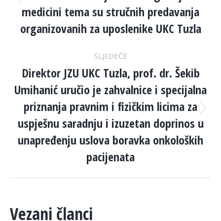
Previous
medicini tema su stručnih predavanja
post:
organizovanih za uposlenike UKC Tuzla
SLJEDEĆE
Direktor JZU UKC Tuzla, prof. dr. Šekib
Umihanić uručio je zahvalnice i specijalna
priznanja pravnim i fizičkim licima za
Next
uspješnu saradnju i izuzetan doprinos u
post:
unapređenju uslova boravka onkoloških
pacijenata
Vezani članci