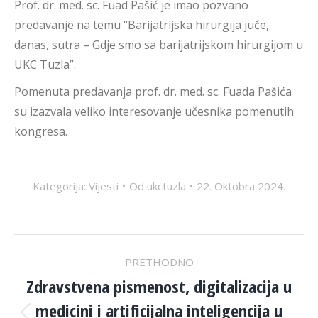
Prof. dr. med. sc. Fuad Pašić je imao pozvano
predavanje na temu “Barijatrijska hirurgija juče,
danas, sutra – Gdje smo sa barijatrijskom hirurgijom u
UKC Tuzla”.
Pomenuta predavanja prof. dr. med. sc. Fuada Pašića
su izazvala veliko interesovanje učesnika pomenutih
kongresa.
Kategorija:
Vijesti
Od
ukctuzla
22. Oktobra 2024.
POST
PRETHODNO
NAVIGATION
Zdravstvena pismenost, digitalizacija u
medicini i artificijalna inteligencija u