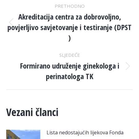
POST
PRETHODNO
NAVIGATION
Akreditacija centra za dobrovoljno,
povjerljivo savjetovanje i testiranje (DPST
Previous
post:
)
SLJEDEĆE
Formirano udruženje ginekologa i
Next
perinatologa TK
post:
Vezani članci
Lista nedostajućih lijekova Fonda