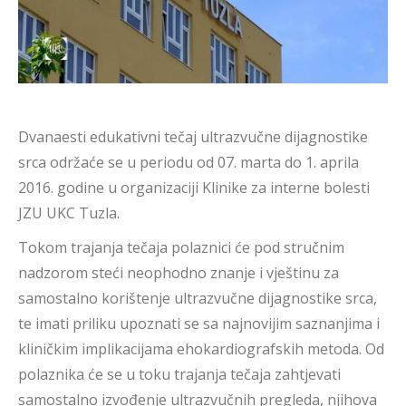
Dvanaesti edukativni tečaj ultrazvučne dijagnostike
srca održaće se u periodu od 07. marta do 1. aprila
2016. godine u organizaciji Klinike za interne bolesti
JZU UKC Tuzla.
Tokom trajanja tečaja polaznici će pod stručnim
nadzorom steći neophodno znanje i vještinu za
samostalno korištenje ultrazvučne dijagnostike srca,
te imati priliku upoznati se sa najnovijim saznanjima i
kliničkim implikacijama ehokardiografskih metoda. Od
polaznika će se u toku trajanja tečaja zahtjevati
samostalno izvođenje ultrazvučnih pregleda, njihova