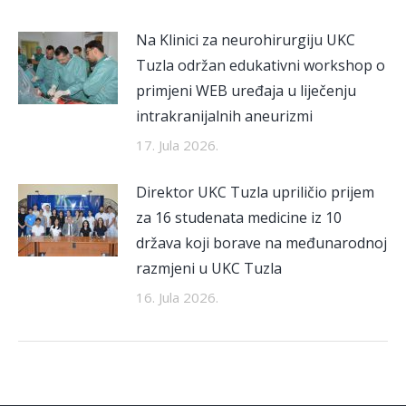
Na Klinici za neurohirurgiju UKC
Tuzla održan edukativni workshop o
primjeni WEB uređaja u liječenju
intrakranijalnih aneurizmi
17. Jula 2026.
Direktor UKC Tuzla upriličio prijem
za 16 studenata medicine iz 10
država koji borave na međunarodnoj
razmjeni u UKC Tuzla
16. Jula 2026.