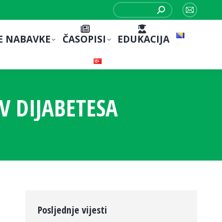
Search:
Mail
page
E NABAVKE
ČASOPISI
EDUKACIJA
opens
in
new
window
V DIJABETESA
Posljednje vijesti