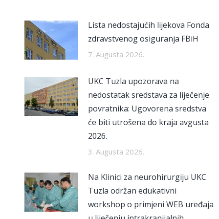
Lista nedostajućih lijekova Fonda
zdravstvenog osiguranja FBiH
7. Augusta 2026.
UKC Tuzla upozorava na
nedostatak sredstava za liječenje
povratnika: Ugovorena sredstva
će biti utrošena do kraja avgusta
2026.
3. Augusta 2026.
Na Klinici za neurohirurgiju UKC
Tuzla održan edukativni
workshop o primjeni WEB uređaja
u liječenju intrakranijalnih