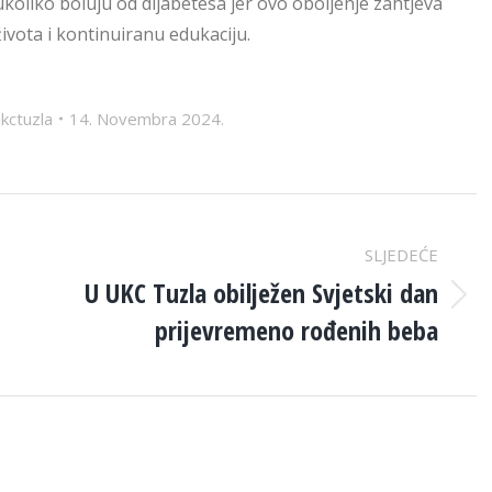
ukoliko boluju od dijabetesa jer ovo oboljenje zahtjeva
ivota i kontinuiranu edukaciju.
kctuzla
14. Novembra 2024.
SLJEDEĆE
U UKC Tuzla obilježen Svjetski dan
Next
prijevremeno rođenih beba
post: