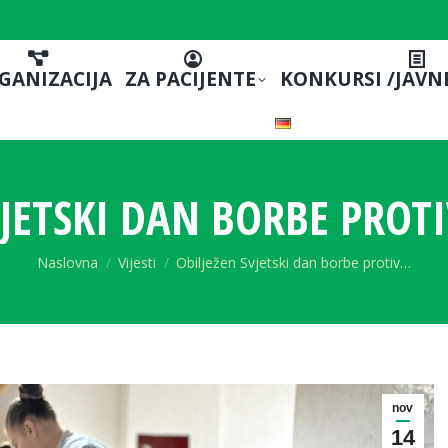
GANIZACIJA
ZA PACIJENTE
KONKURSI /JAVN
VJETSKI DAN BORBE PROTI
You are here:
Naslovna
Vijesti
Obilježen Svjetski dan borbe protiv…
nov
14