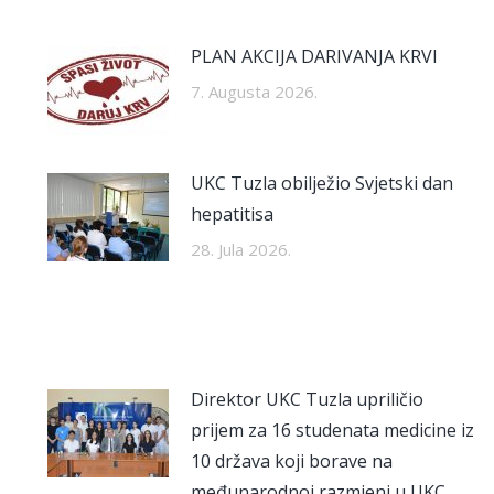
PLAN AKCIJA DARIVANJA KRVI
7. Augusta 2026.
UKC Tuzla obilježio Svjetski dan
hepatitisa
28. Jula 2026.
Direktor UKC Tuzla upriličio
prijem za 16 studenata medicine iz
10 država koji borave na
međunarodnoj razmjeni u UKC