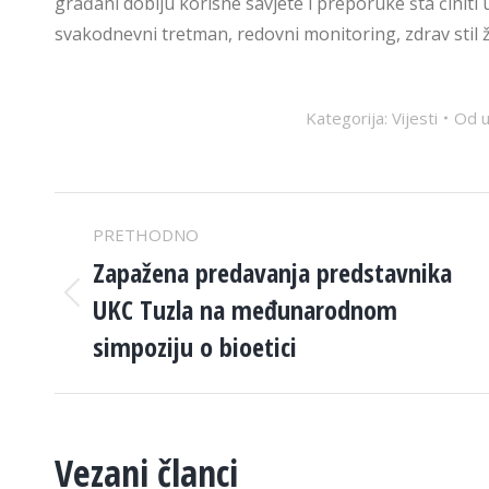
građani dobiju korisne savjete i preporuke šta činiti 
svakodnevni tretman, redovni monitoring, zdrav stil ž
Kategorija:
Vijesti
Od
u
POST
PRETHODNO
NAVIGATION
Zapažena predavanja predstavnika
UKC Tuzla na međunarodnom
Previous
post:
simpoziju o bioetici
Vezani članci