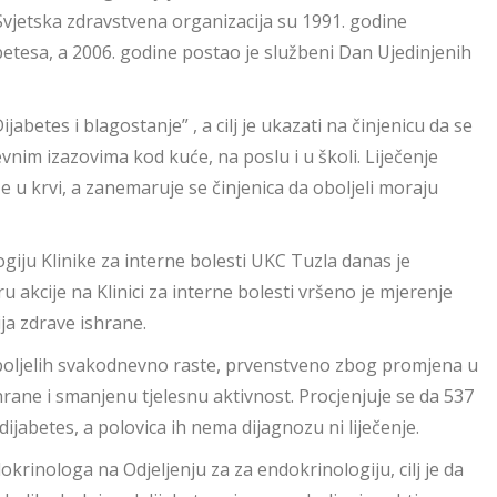
Svjetska zdravstvena organizacija su 1991. godine
abetesa, a 2006. godine postao je službeni Dan Ujedinjenih
etes i blagostanje” , a cilj je ukazati na činjenicu da se
vnim izazovima kod kuće, na poslu i u školi. Liječenje
 u krvi, a zanemaruje se činjenica da oboljeli moraju
giju Klinike za interne bolesti UKC Tuzla danas je
u akcije na Klinici za interne bolesti vršeno je mjerenje
ja zdrave ishrane.
boljelih svakodnevno raste, prvenstveno zbog promjena u
hrane i smanjenu tjelesnu aktivnost. Procjenjuje se da 537
 dijabetes, a polovica ih nema dijagnozu ni liječenje.
rinologa na Odjeljenju za za endokrinologiju, cilj je da