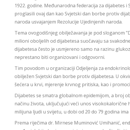
1922. godine. Međunarodna federacija za dijabetes i 
proglasili ovaj dan kao Svjetski dan borbe protiv dij
naroda usvajanjem Rezolucije Ujedinjenih naroda.
Tema ovogodišnjeg obilježavanja je pod sloganom ”Dijab
milioni oboljelih od dijabetesa suočavaju sa svakodne
dijabetesa često je usmjereno samo na razinu glukoze
neprestano biti organizovani i odgovorni.
Tim povodom u organizaciji Odjeljenja za endokrinolo
obilježen Svjetski dan borbe protiv dijabetesa. U okvir
šećera u krvi, mjerenje krvnog pritiska, kao i promoci
Dijabetes se smatra globalnom epidemijom, a broj o
načinu života, uključujući veći unos visokokalorične 
milijuna ljudi u svijetu, u dobi od 20 do 79 godina ima
Prema riječima dr. Mirnese Muminović Umihanić, endok