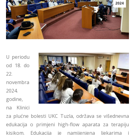
2024
U periodu
od 18. do
22.
novembra
2024.
godine,
na Klinici
za plućne bolesti UKC Tuzla, održava se višednevna
edukacija o primjeni high-flow aparata za terapiju
kisikom. Edukacija je namijenjena ljekarima i