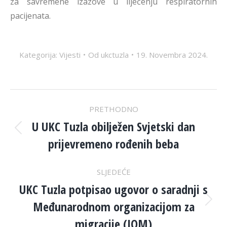
za savremene izazove u liječenju respiratornih
pacijenata.
Kategorija:
Vijesti
Od
ukctuzla
19. Novembra 2024.
POST
PRETHODNO
NAVIGATION
U UKC Tuzla obilježen Svjetski dan
Previous
prijevremeno rođenih beba
post:
SLJEDEĆE
UKC Tuzla potpisao ugovor o saradnji s
Međunarodnom organizacijom za
Next
post:
migracije (IOM)