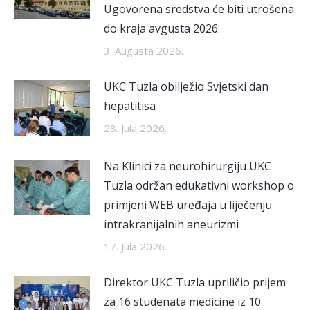
Ugovorena sredstva će biti utrošena
do kraja avgusta 2026.
3. Augusta 2026.
UKC Tuzla obilježio Svjetski dan
hepatitisa
28. Jula 2026.
Na Klinici za neurohirurgiju UKC
Tuzla održan edukativni workshop o
primjeni WEB uređaja u liječenju
intrakranijalnih aneurizmi
17. Jula 2026.
Direktor UKC Tuzla upriličio prijem
za 16 studenata medicine iz 10