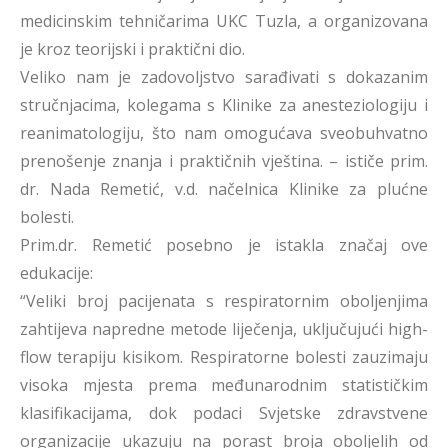
medicinskim tehničarima UKC Tuzla, a organizovana
je kroz teorijski i praktični dio.
Veliko nam je zadovoljstvo sarađivati s dokazanim
stručnjacima, kolegama s Klinike za anesteziologiju i
reanimatologiju, što nam omogućava sveobuhvatno
prenošenje znanja i praktičnih vještina. – ističe prim.
dr. Nada Remetić, v.d. načelnica Klinike za plućne
bolesti.
Prim.dr. Remetić posebno je istakla značaj ove
edukacije:
“Veliki broj pacijenata s respiratornim oboljenjima
zahtijeva napredne metode liječenja, uključujući high-
flow terapiju kisikom. Respiratorne bolesti zauzimaju
visoka mjesta prema međunarodnim statističkim
klasifikacijama, dok podaci Svjetske zdravstvene
organizacije ukazuju na porast broja oboljelih od