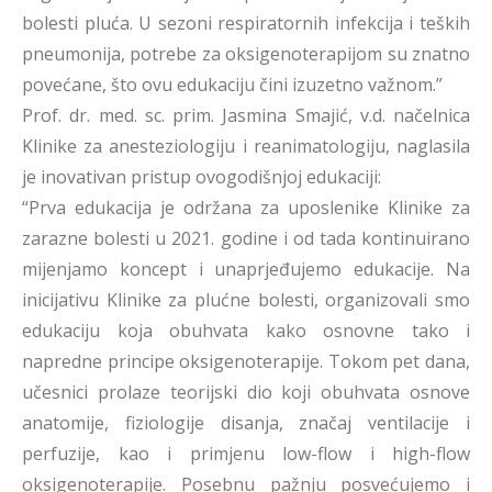
bolesti pluća. U sezoni respiratornih infekcija i teških
pneumonija, potrebe za oksigenoterapijom su znatno
povećane, što ovu edukaciju čini izuzetno važnom.”
Prof. dr. med. sc. prim. Jasmina Smajić, v.d. načelnica
Klinike za anesteziologiju i reanimatologiju, naglasila
je inovativan pristup ovogodišnjoj edukaciji:
“Prva edukacija je održana za uposlenike Klinike za
zarazne bolesti u 2021. godine i od tada kontinuirano
mijenjamo koncept i unaprjeđujemo edukacije. Na
inicijativu Klinike za plućne bolesti, organizovali smo
edukaciju koja obuhvata kako osnovne tako i
napredne principe oksigenoterapije. Tokom pet dana,
učesnici prolaze teorijski dio koji obuhvata osnove
anatomije, fiziologije disanja, značaj ventilacije i
perfuzije, kao i primjenu low-flow i high-flow
oksigenoterapije. Posebnu pažnju posvećujemo i