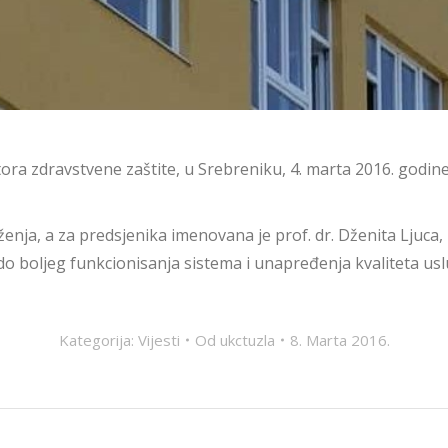
tora zdravstvene zaštite, u Srebreniku, 4. marta 2016. godi
ja, a za predsjenika imenovana je prof. dr. Dženita Ljuca, 
o boljeg funkcionisanja sistema i unapređenja kvaliteta us
Kategorija:
Vijesti
Od
ukctuzla
8. Marta 2016.