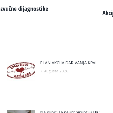
azvučne dijagnostike
Akci
Next
post:
PLAN AKCIJA DARIVANJA KRVI
7. Augusta 2026.
Na Klinici za neurohirurgiju UKC