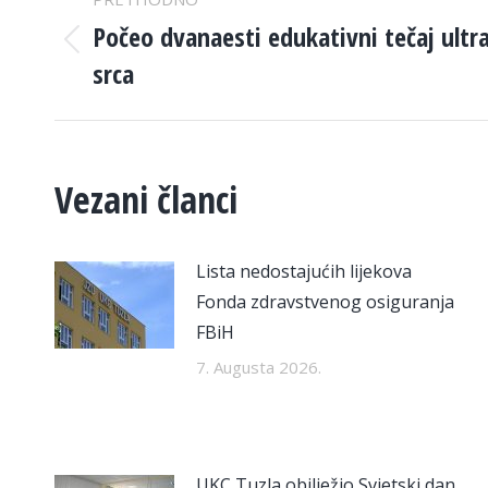
NAVIGATION
Počeo dvanaesti edukativni tečaj ultr
Previous
srca
post:
Vezani članci
Lista nedostajućih lijekova
Fonda zdravstvenog osiguranja
FBiH
7. Augusta 2026.
UKC Tuzla obilježio Svjetski dan