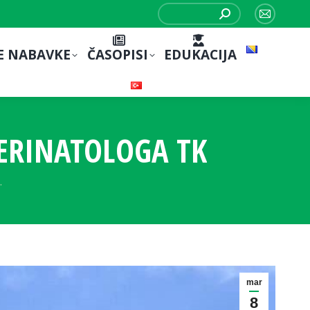
Search:
Mail
page
E NABAVKE
ČASOPISI
EDUKACIJA
opens
in
new
window
ERINATOLOGA TK
…
mar
8