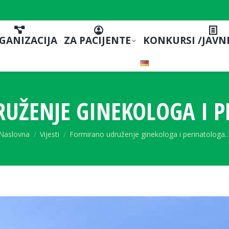
GANIZACIJA
ZA PACIJENTE
KONKURSI /JAVN
UŽENJE GINEKOLOGA I P
You are here:
Naslovna
Vijesti
Formirano udruženje ginekologa i perinatologa