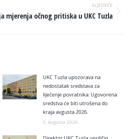
SLJEDEĆE
ja mjerenja očnog pritiska u UKC Tuzla
UKC Tuzla upozorava na
nedostatak sredstava za
liječenje povratnika: Ugovorena
sredstva će biti utrošena do
kraja avgusta 2026.
3. Augusta 2026.
Direktor UKC Tuzla upriličio