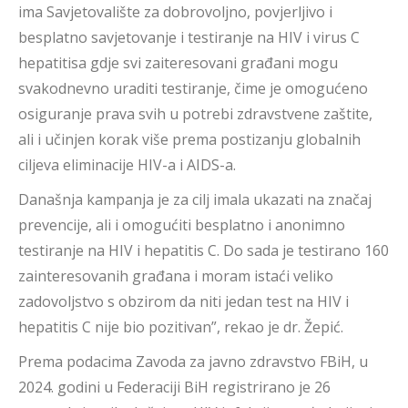
ima Savjetovalište za dobrovoljno, povjerljivo i
besplatno savjetovanje i testiranje na HIV i virus C
hepatitisa gdje svi zaiteresovani građani mogu
svakodnevno uraditi testiranje, čime je omogućeno
osiguranje prava svih u potrebi zdravstvene zaštite,
ali i učinjen korak više prema postizanju globalnih
ciljeva eliminacije HIV-a i AIDS-a.
Današnja kampanja je za cilj imala ukazati na značaj
prevencije, ali i omogućiti besplatno i anonimno
testiranje na HIV i hepatitis C. Do sada je testirano 160
zainteresovanih građana i moram istaći veliko
zadovoljstvo s obzirom da niti jedan test na HIV i
hepatitis C nije bio pozitivan”, rekao je dr. Žepić.
Prema podacima Zavoda za javno zdravstvo FBiH, u
2024. godini u Federaciji BiH registrirano je 26