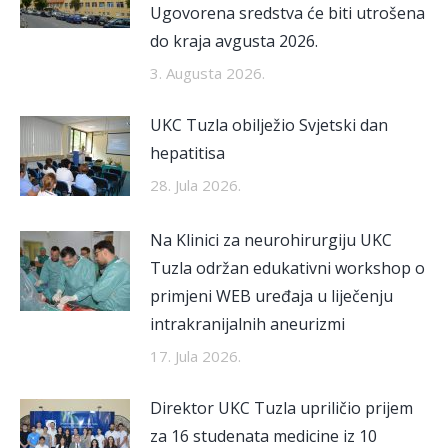
Ugovorena sredstva će biti utrošena
do kraja avgusta 2026.
3. Augusta 2026.
UKC Tuzla obilježio Svjetski dan
hepatitisa
28. Jula 2026.
Na Klinici za neurohirurgiju UKC
Tuzla održan edukativni workshop o
primjeni WEB uređaja u liječenju
intrakranijalnih aneurizmi
17. Jula 2026.
Direktor UKC Tuzla upriličio prijem
za 16 studenata medicine iz 10