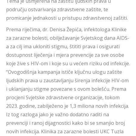
Tema je usmjerena na zaštitu ljudskih prava u
području ostvarivanja zdravstvene zaštite, te
promicanje jednakosti u pristupu zdravstvenoj zaštiti.
Prema riječima, dr. Denisa Žepića, infektologa Klinike
za zarazne bolesti, obilježavanje Svjetskog dana AIDS-
a za cilj ima ukloniti stigmu, štititi prava i osigurati
dostupnost liječenja i mjera prevencije za sve osobe
koje žive s HIV-om i koje su u većem riziku od infekcije.
“Ovogodišnja kampanja ističe ključnu ulogu zaštite
ljudskih prava u zaustavljanju širenja infekcije HIV-om
i uklanjanju stigme povezane s ovom bolešću. Prema
procjeni Svjetske zdravstvene organizacije, tokom
2023. godine, zabilježeno je 1,3 miliona novih infekcija.
Iz tog razloga jako je važno dodatno raditi na
prevenciji i ranoj dijagnostici kako bi se smanjio broj
novih infekcija. Klinika za zarazne bolesti UKC Tuzla