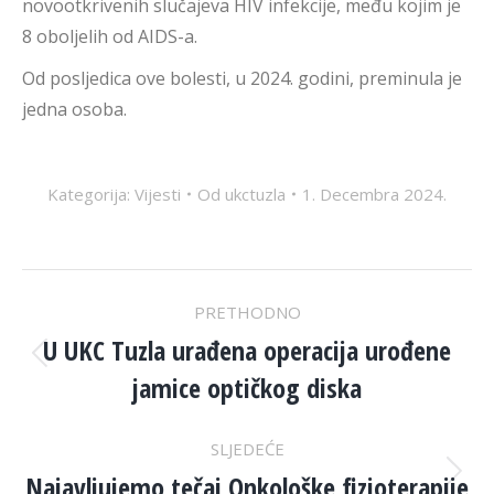
novootkrivenih slučajeva HIV infekcije, među kojim je
8 oboljelih od AIDS-a.
Od posljedica ove bolesti, u 2024. godini, preminula je
jedna osoba.
Kategorija:
Vijesti
Od
ukctuzla
1. Decembra 2024.
POST
PRETHODNO
NAVIGATION
U UKC Tuzla urađena operacija urođene
Previous
jamice optičkog diska
post:
SLJEDEĆE
Najavljujemo tečaj Onkološke fizioterapije
Next