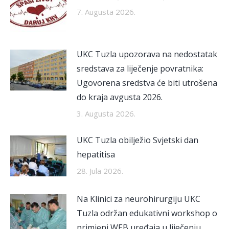
7. Augusta 2026.
UKC Tuzla upozorava na nedostatak
sredstava za liječenje povratnika:
Ugovorena sredstva će biti utrošena
do kraja avgusta 2026.
3. Augusta 2026.
UKC Tuzla obilježio Svjetski dan
hepatitisa
28. Jula 2026.
Na Klinici za neurohirurgiju UKC
Tuzla održan edukativni workshop o
primjeni WEB uređaja u liječenju