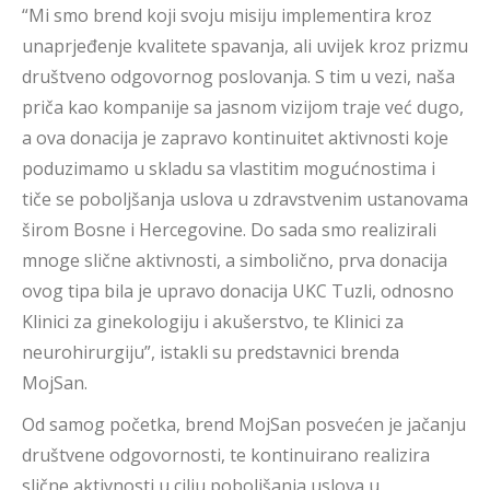
“Mi smo brend koji svoju misiju implementira kroz
unaprjeđenje kvalitete spavanja, ali uvijek kroz prizmu
društveno odgovornog poslovanja. S tim u vezi, naša
priča kao kompanije sa jasnom vizijom traje već dugo,
a ova donacija je zapravo kontinuitet aktivnosti koje
poduzimamo u skladu sa vlastitim mogućnostima i
tiče se poboljšanja uslova u zdravstvenim ustanovama
širom Bosne i Hercegovine. Do sada smo realizirali
mnoge slične aktivnosti, a simbolično, prva donacija
ovog tipa bila je upravo donacija UKC Tuzli, odnosno
Klinici za ginekologiju i akušerstvo, te Klinici za
neurohirurgiju”, istakli su predstavnici brenda
MojSan.
Od samog početka, brend MojSan posvećen je jačanju
društvene odgovornosti, te kontinuirano realizira
slične aktivnosti u cilju poboljšanja uslova u