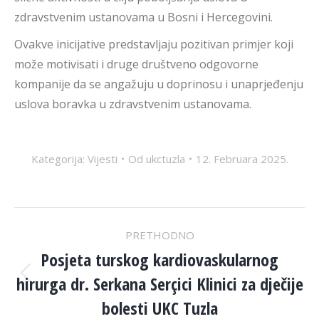
zdravstvenim ustanovama u Bosni i Hercegovini.
Ovakve inicijative predstavljaju pozitivan primjer koji
može motivisati i druge društveno odgovorne
kompanije da se angažuju u doprinosu i unaprjeđenju
uslova boravka u zdravstvenim ustanovama.
Kategorija:
Vijesti
Od
ukctuzla
12. Februara 2025.
POST
PRETHODNO
NAVIGATION
Posjeta turskog kardiovaskularnog
hirurga dr. Serkana Serçici Klinici za dječije
Previous
post:
bolesti UKC Tuzla