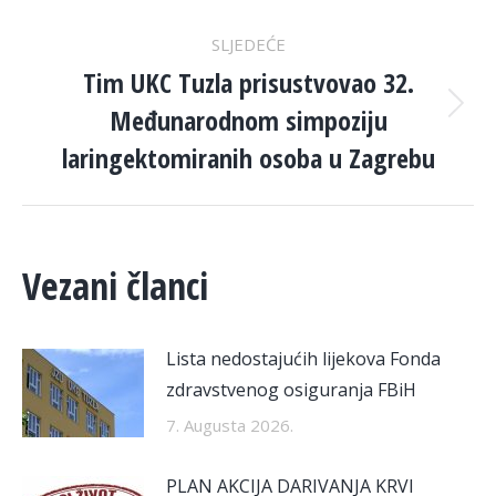
SLJEDEĆE
Tim UKC Tuzla prisustvovao 32.
Međunarodnom simpoziju
Next
post:
laringektomiranih osoba u Zagrebu
Vezani članci
Lista nedostajućih lijekova Fonda
zdravstvenog osiguranja FBiH
7. Augusta 2026.
PLAN AKCIJA DARIVANJA KRVI