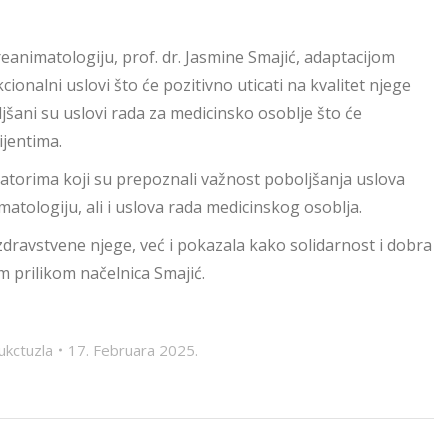
reanimatologiju, prof. dr. Jasmine Smajić, adaptacijom
ionalni uslovi što će pozitivno uticati na kvalitet njege
jšani su uslovi rada za medicinsko osoblje što će
ijentima.
donatorima koji su prepoznali važnost poboljšanja uslova
imatologiju, ali i uslova rada medicinskog osoblja.
zdravstvene njege, već i pokazala kako solidarnost i dobra
m prilikom načelnica Smajić.
ukctuzla
17. Februara 2025.