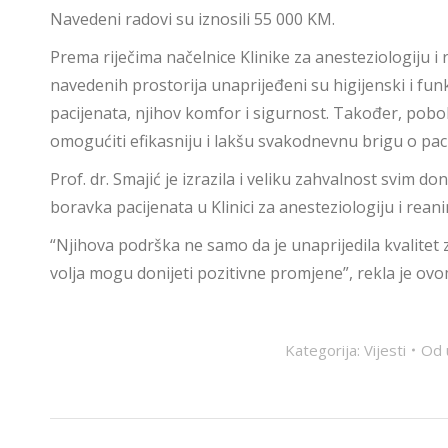
Navedeni radovi su iznosili 55 000 KM.
Prema riječima načelnice Klinike za anesteziologiju i 
navedenih prostorija unaprijeđeni su higijenski i funkc
pacijenata, njihov komfor i sigurnost. Također, pobol
omogućiti efikasniju i lakšu svakodnevnu brigu o pac
Prof. dr. Smajić je izrazila i veliku zahvalnost svim 
boravka pacijenata u Klinici za anesteziologiju i rean
“Njihova podrška ne samo da je unaprijedila kvalitet 
volja mogu donijeti pozitivne promjene”, rekla je ovo
Kategorija:
Vijesti
Od
POST