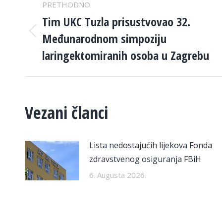
PRETHODNO
NAVIGATION
Tim UKC Tuzla prisustvovao 32.
Međunarodnom simpoziju
Previous
post:
laringektomiranih osoba u Zagrebu
Vezani članci
Lista nedostajućih lijekova Fonda
zdravstvenog osiguranja FBiH
6. Augusta 2026.