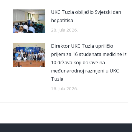
UKC Tuzla obilježio Svjetski dan
hepatitisa
28. Jula 2026.
Direktor UKC Tuzla upriličio
prijem za 16 studenata medicine iz
10 država koji borave na
međunarodnoj razmjeni u UKC
Tuzla
16. Jula 2026.