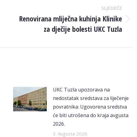
SLJEDEĆE
Renovirana mliječna kuhinja Klinike
Next
za dječije bolesti UKC Tuzla
post:
UKC Tuzla upozorava na
nedostatak sredstava za liječenje
povratnika: Ugovorena sredstva
će biti utrošena do kraja avgusta
2026.
3. Augusta 2026.