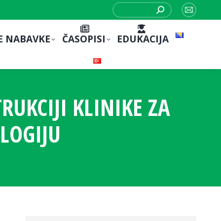
Search:
Mail
page
E NABAVKE
ČASOPISI
EDUKACIJA
opens
in
new
window
RUKCIJI KLINIKE ZA
LOGIJU