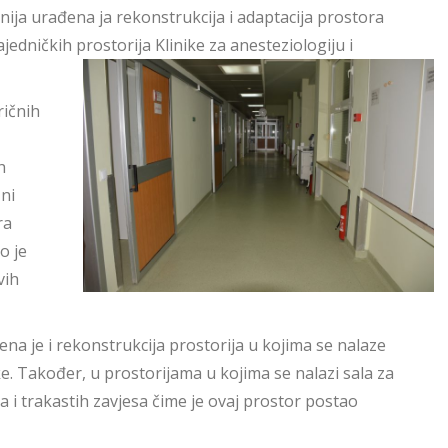
ja urađena ja rekonstrukcija i adaptacija prostora
ajedničkih prostorija Klinike za
anesteziologiju i
ričnih
h
šni
ra
o je
vih
ena je i rekonstrukcija prostorija u kojima se nalaze
e. Također, u prostorijama u kojima se nalazi sala za
a i trakastih zavjesa čime je ovaj prostor postao