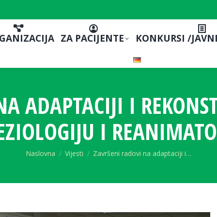
GANIZACIJA
ZA PACIJENTE
KONKURSI /JAVN
A ADAPTACIJI I REKONST
EZIOLOGIJU I REANIMATO
You are here:
Naslovna
Vijesti
Završeni radovi na adaptaciji i…