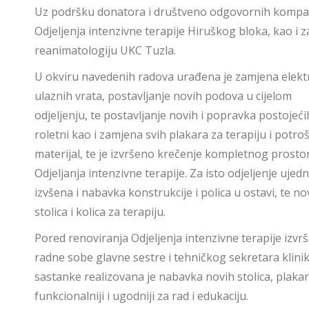
Uz podršku donatora i društveno odgovornih kompani
Odjeljenja intenzivne terapije Hiruškog bloka, kao i z
reanimatologiju UKC Tuzla.
U okviru navedenih radova urađena je zamjena elekt
ulaznih vrata, postavljanje novih podova u cijelom
odjeljenju, te postavljanje novih i popravka postojeći
roletni kao i zamjena svih plakara za terapiju i potro
materijal, te je izvršeno krečenje kompletnog prosto
Odjeljanja intenzivne terapije. Za isto odjeljenje ujedn
izvšena i nabavka konstrukcije i polica u ostavi, te no
stolica i kolica za terapiju.
Pored renoviranja Odjeljenja intenzivne terapije izvrš
radne sobe glavne sestre i tehničkog sekretara klinik
sastanke realizovana je nabavka novih stolica, plakar
funkcionalniji i ugodniji za rad i edukaciju.