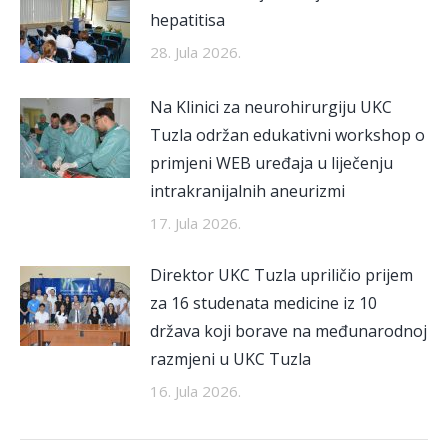
hepatitisa
28. Jula 2026.
Na Klinici za neurohirurgiju UKC
Tuzla održan edukativni workshop o
primjeni WEB uređaja u liječenju
intrakranijalnih aneurizmi
17. Jula 2026.
Direktor UKC Tuzla upriličio prijem
za 16 studenata medicine iz 10
država koji borave na međunarodnoj
razmjeni u UKC Tuzla
16. Jula 2026.