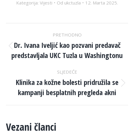
Kategorija:
Vijesti
Od
ukctuzla
12. Marta 2025.
POST
PRETHODNO
NAVIGATION
Dr. Ivana Iveljić kao pozvani predavač
Previous
predstavljala UKC Tuzla u Washingtonu
post:
SLJEDEĆE
Klinika za kožne bolesti pridružila se
Next
kampanji besplatnih pregleda akni
post:
Vezani članci