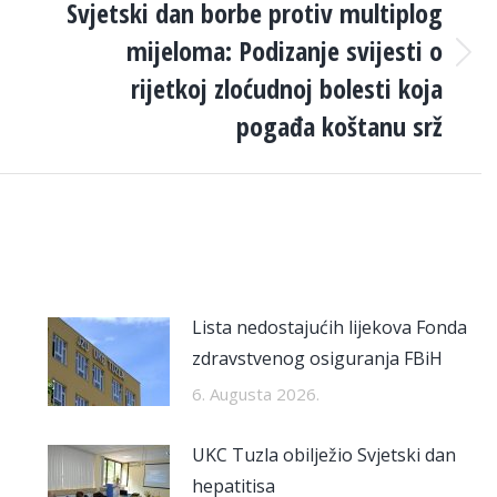
Svjetski dan borbe protiv multiplog
mijeloma: Podizanje svijesti o
Next
rijetkoj zloćudnoj bolesti koja
post:
pogađa koštanu srž
Lista nedostajućih lijekova Fonda
zdravstvenog osiguranja FBiH
6. Augusta 2026.
UKC Tuzla obilježio Svjetski dan
hepatitisa