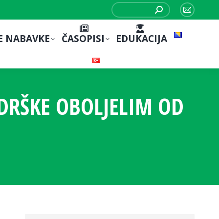
Search:
Mail
page
E NABAVKE
ČASOPISI
EDUKACIJA
opens
in
new
window
ODRŠKE OBOLJELIM OD