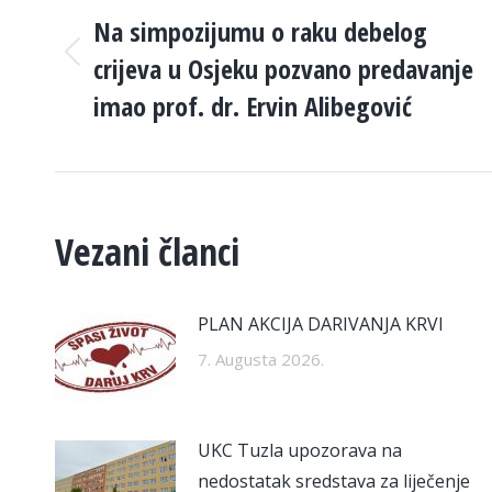
NAVIGATION
Na simpozijumu o raku debelog
crijeva u Osjeku pozvano predavanje
Previous
post:
imao prof. dr. Ervin Alibegović
Vezani članci
PLAN AKCIJA DARIVANJA KRVI
7. Augusta 2026.
UKC Tuzla upozorava na
nedostatak sredstava za liječenje