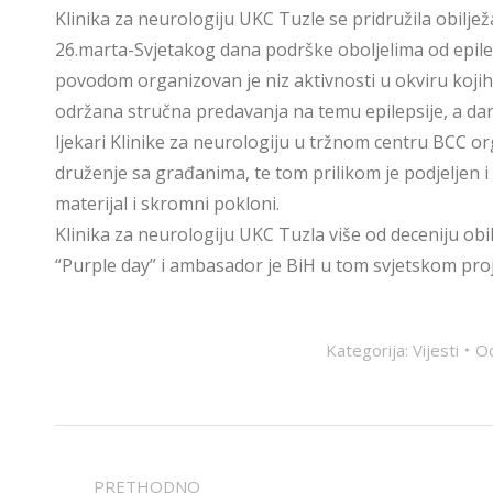
Klinika za neurologiju UKC Tuzle se pridružila obilje
26.marta-Svjetakog dana podrške oboljelima od epile
povodom organizovan je niz aktivnosti u okviru kojih
održana stručna predavanja na temu epilepsije, a da
ljekari Klinike za neurologiju u tržnom centru BCC or
druženje sa građanima, te tom prilikom je podjeljen 
materijal i skromni pokloni.
Klinika za neurologiju UKC Tuzla više od deceniju obi
“Purple day” i ambasador je BiH u tom svjetskom pro
Kategorija:
Vijesti
O
POST
PRETHODNO