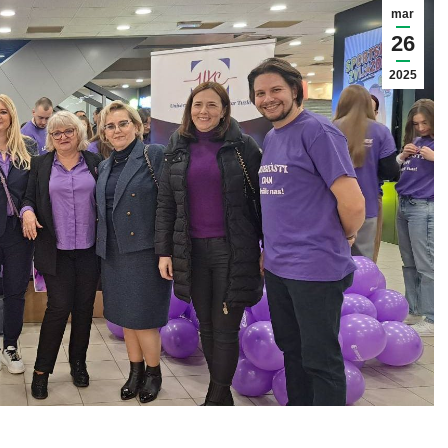
mar
26
2025