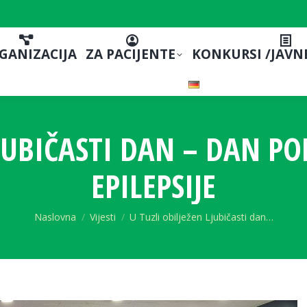
GANIZACIJA
ZA PACIJENTE
KONKURSI /JAVN
LJUBIČASTI DAN – DAN P
EPILEPSIJE
You are here:
Naslovna
Vijesti
U Tuzli obilježen Ljubičasti dan…