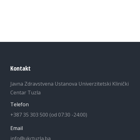
Kontakt
Javna Zdravstvena Ustanova Univerzitetski Klinički
Centar Tuzla
Telefon
+387 35 303 500 (od 07:30 -24:00)
Email
info@ukctuzla.ba