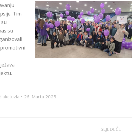
žavanju
psije. Tim
 su
nas su
ganizovali
i promotivni
lježava
jektu.
d
ukctuzla
26. Marta 2025.
SLJEDEĆE