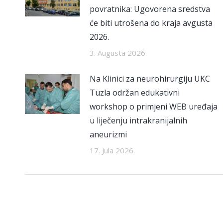
povratnika: Ugovorena sredstva
će biti utrošena do kraja avgusta
2026.
3. Augusta 2026.
Na Klinici za neurohirurgiju UKC
Tuzla održan edukativni
workshop o primjeni WEB uređaja
u liječenju intrakranijalnih
aneurizmi
17. Jula 2026.