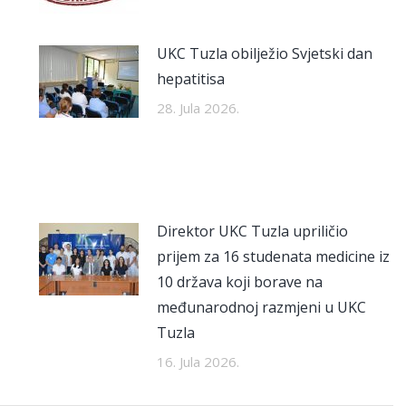
UKC Tuzla obilježio Svjetski dan
hepatitisa
28. Jula 2026.
Direktor UKC Tuzla upriličio
prijem za 16 studenata medicine iz
10 država koji borave na
međunarodnoj razmjeni u UKC
Tuzla
16. Jula 2026.