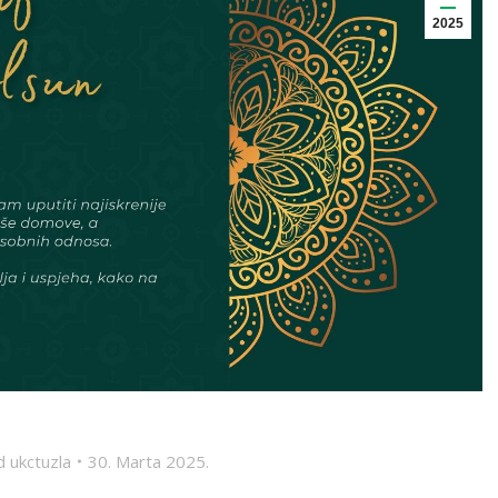
2025
d
ukctuzla
30. Marta 2025.