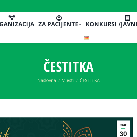
GANIZACIJA
ZA PACIJENTE
KONKURSI /JAVN
ČESTITKA
You are here:
Naslovna
Vijesti
ČESTITKA
mar
30