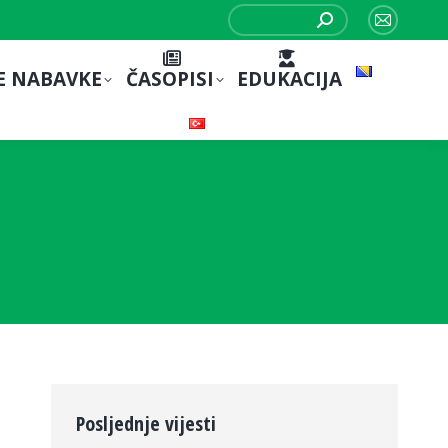
Search:
Mail
page
E NABAVKE
ČASOPISI
EDUKACIJA
opens
in
new
window
Posljednje vijesti