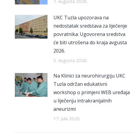
7. Augusta 2026.
UKC Tuzla upozorava na
nedostatak sredstava za liječenje
povratnika: Ugovorena sredstva
će biti utrošena do kraja avgusta
2026.
3. Augusta 2026.
Na Klinici za neurohirurgiju UKC
Tuzla održan edukativni
workshop o primjeni WEB uređaja
u liječenju intrakranijalnih
aneurizmi
17. Jula 2026.