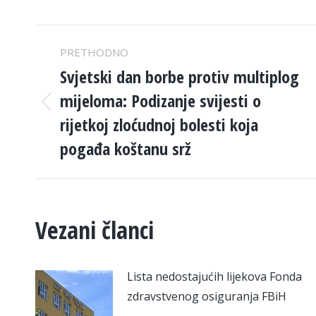
POST
PRETHODNO
NAVIGATION
Svjetski dan borbe protiv multiplog
mijeloma: Podizanje svijesti o
Previous
rijetkoj zloćudnoj bolesti koja
post:
pogađa koštanu srž
Vezani članci
Lista nedostajućih lijekova Fonda
zdravstvenog osiguranja FBiH