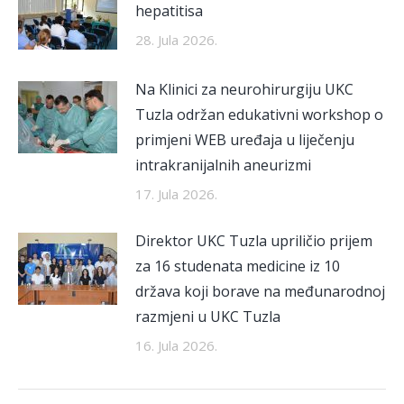
hepatitisa
28. Jula 2026.
Na Klinici za neurohirurgiju UKC
Tuzla održan edukativni workshop o
primjeni WEB uređaja u liječenju
intrakranijalnih aneurizmi
17. Jula 2026.
Direktor UKC Tuzla upriličio prijem
za 16 studenata medicine iz 10
država koji borave na međunarodnoj
razmjeni u UKC Tuzla
16. Jula 2026.