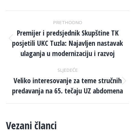
POST
PRETHODNO
NAVIGATION
Premijer i predsjednik Skupštine TK
posjetili UKC Tuzla: Najavljen nastavak
Previous
post:
ulaganja u modernizaciju i razvoj
SLJEDEĆE
Veliko interesovanje za teme stručnih
Next
predavanja na 65. tečaju UZ abdomena
post:
Vezani članci