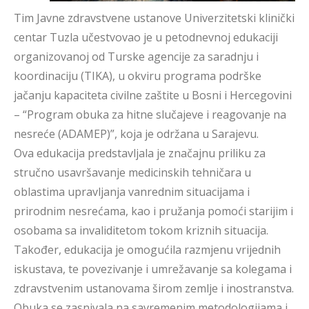
Tim Javne zdravstvene ustanove Univerzitetski klinički
centar Tuzla učestvovao je u petodnevnoj edukaciji
organizovanoj od Turske agencije za saradnju i
koordinaciju (TIKA), u okviru programa podrške
jačanju kapaciteta civilne zaštite u Bosni i Hercegovini
– “Program obuka za hitne slučajeve i reagovanje na
nesreće (ADAMEP)”, koja je održana u Sarajevu.
Ova edukacija predstavljala je značajnu priliku za
stručno usavršavanje medicinskih tehničara u
oblastima upravljanja vanrednim situacijama i
prirodnim nesrećama, kao i pružanja pomoći starijim i
osobama sa invaliditetom tokom kriznih situacija.
Također, edukacija je omogućila razmjenu vrijednih
iskustava, te povezivanje i umrežavanje sa kolegama i
zdravstvenim ustanovama širom zemlje i inostranstva.
Obuka se zasnivala na savremenim metodologijama i