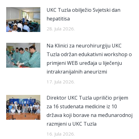
UKC Tuzla obilježio Svjetski dan
hepatitisa
28. Jula 2026.
Na Klinici za neurohirurgiju UKC
Tuzla održan edukativni workshop o
primjeni WEB uređaja u liječenju
intrakranijalnih aneurizmi
17. Jula 2026.
Direktor UKC Tuzla upriličio prijem
za 16 studenata medicine iz 10
država koji borave na međunarodnoj
razmjeni u UKC Tuzla
16. Jula 2026.