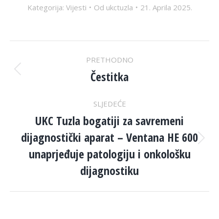
Kategorija:
Vijesti
Od
ukctuzla
21. Aprila 2025.
POST
PRETHODNO
NAVIGATION
Čestitka
Previous
post:
SLJEDEĆE
UKC Tuzla bogatiji za savremeni
dijagnostički aparat – Ventana HE 600
Next
unaprjeđuje patologiju i onkološku
post:
dijagnostiku