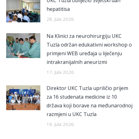
UKC Tuzla obilježio Svjetski dan
hepatitisa
28. Jula 2026.
Na Klinici za neurohirurgiju UKC
Tuzla održan edukativni workshop o
primjeni WEB uređaja u liječenju
intrakranijalnih aneurizmi
17. Jula 2026.
Direktor UKC Tuzla upriličio prijem
za 16 studenata medicine iz 10
država koji borave na međunarodnoj
razmjeni u UKC Tuzla
16. Jula 2026.