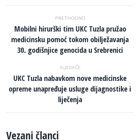
POST
PRETHODNO
NAVIGATION
Mobilni hirurški tim UKC Tuzla pružao
medicinsku pomoć tokom obilježavanja
Previous
post:
30. godišnjice genocida u Srebrenici
SLJEDEĆE
UKC Tuzla nabavkom nove medicinske
opreme unapređuje usluge dijagnostike i
Next
post:
liječenja
Vezani članci