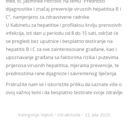
med. sc. Jasminke Petrović na temu “Prednosti
dijagnostike i značaj prevencije virusnih hepatitisa B i
C”, namjenjeno za zdravstvene radnike.
U Kabinetu za hepatitise i profilaksu krvlju prenosivih
infekcija, isti dan u periodu od 8 do 15 sati, održat će
se pregledi bez uputnice i besplatno testiranje na
hepatitis B i C za sve zainteresovane građane, kao i
upoznavanje građana sa faktorima rizika i putevima
prijenosa virusnih hepatitisa, mjerama prevencije, te
prednostima rane dijagnoze i savremenog liječenja.
Pridružite nam se i iskoristite priliku da saznate više o
ovoj važnoj temi i da besplatno testirate svoje zdravlje.
Kategorija:
Vijesti
Od
ukctuzla
22. Jula 2025.