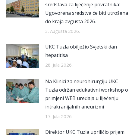
sredstava za liječenje povratnika:
Ugovorena sredstva će biti utrošena
do kraja avgusta 2026.
3. Augusta 2026.
UKC Tuzla obilježio Svjetski dan
hepatitisa
28. Jula 2026.
Na Klinici za neurohirurgiju UKC
Tuzla održan edukativni workshop o
primjeni WEB uređaja u liječenju
intrakranijalnih aneurizmi
17. Jula 2026.
Direktor UKC Tuzla upriličio prijem