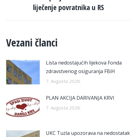
post:
liječenje povratnika u RS
Vezani članci
Lista nedostajućih lijekova Fonda
zdravstvenog osiguranja FBiH
7. Augusta 2026.
PLAN AKCIJA DARIVANJA KRVI
7. Augusta 2026.
UKC Tuzla upozorava na nedostatak