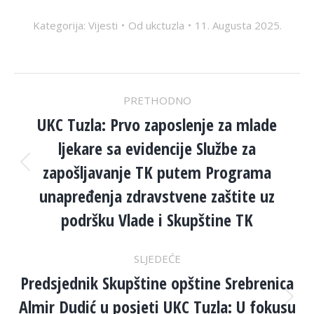
Kategorija:
Vijesti
Od
ukctuzla
11. Augusta 2025.
POST
PRETHODNO
NAVIGATION
UKC Tuzla: Prvo zaposlenje za mlade
ljekare sa evidencije Službe za
zapošljavanje TK putem Programa
Previous
post:
unapređenja zdravstvene zaštite uz
podršku Vlade i Skupštine TK
SLJEDEĆE
Predsjednik Skupštine opštine Srebrenica
Almir Dudić u posjeti UKC Tuzla: U fokusu
Next