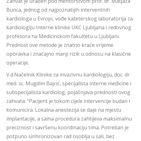
Zahvat je urađen pod mentorstvom prof. dr. Matjaža
Bunca, jednog od najpoznatijih interventnih
kardiologa u Evropi, vođe kateterskog laboratorija za
kardiologiju Interne klinike UKC Ljubljana i redovnog
profesora na Medicinskom fakultetu u Ljubljani.
Prednost ove metode je znatno kraće vrijeme
oporavka i značajno manji rizik u odnosu na klasične
operacije.
V.d.Načelnik Klinike za invazivnu kardiologiju, doc. dr.
med. sc. Mugdim Bajrić, specijalista interne medicine i
subspecijalista kardiolog, pojašnjava prednosti ovog
zahvata: “Pacijent je tokom cijele intervencije budan i
komunicira. Lokalna anestezija se daje na mjestu
implantacije, a sama procedura zahtijeva maksimalnu
preciznost i savršenu koordinaciju tima. Potreban je
potpuno sinhronizovan rad osoblja u sali, bez