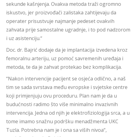
sekunde kašnjenja. Ovakva metoda traži ogromno
iskustvo, jer proizvođači zalistaka zahtijevaju da
operater prisustvuje najmanje pedeset ovakvih
zahvata prije samostalne ugradnje, i to pod nadzorom
i uz asistenciju.“
Doc. dr. Bajrić dodaje da je implantacija izvedena kroz
femoralnu arteriju, uz pomoć savremenih uređaja i
metoda, te da je zahvat protekao bez komplikacija.
“Nakon intervencije pacijent se osjeća odlično, a naš
tim se sada svrstava među evropske i svjetske centre
koji primjenjuju ovu proceduru. Plan nam je da u
budućnosti radimo što više minimalno invazivnih
intervencija. Jedna od njih je elektrofiziologija srca, a u
tome imamo snažnu podršku menadžmenta UKC
Tuzla. Potrebna nam je i ona sa viših nivoa“,