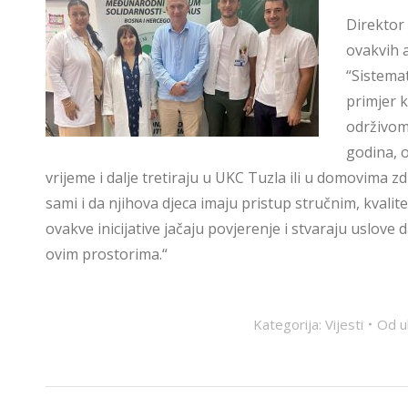
Direktor 
ovakvih a
“Sistemat
primjer 
održivom
godina, 
vrijeme i dalje tretiraju u UKC Tuzla ili u domovima z
sami i da njihova djeca imaju pristup stručnim, kval
ovakve inicijative jačaju povjerenje i stvaraju uslove
ovim prostorima.“
Kategorija:
Vijesti
Od
u