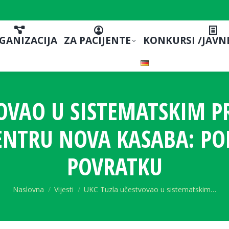
GANIZACIJA
ZA PACIJENTE
KONKURSI /JAVN
OVAO U SISTEMATSKIM P
NTRU NOVA KASABA: P
POVRATKU
You are here:
Naslovna
Vijesti
UKC Tuzla učestvovao u sistematskim…