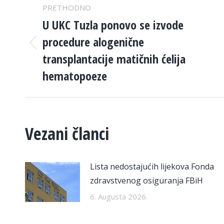
POST
PRETHODNO
NAVIGATION
U UKC Tuzla ponovo se izvode
procedure alogenične
Previous
transplantacije matičnih ćelija
post:
hematopoeze
Vezani članci
Lista nedostajućih lijekova Fonda
zdravstvenog osiguranja FBiH
6. Augusta 2026.