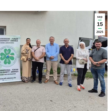
sep
15
2025