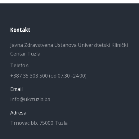
Kontakt
Javna Zdravstvena Ustanova Univerzitetski Klinički
Centar Tuzla
Telefon
+387 35 303 500 (od 07:30 -24:00)
Email
info@ukctuzla.ba
Adresa
Trnovac bb, 75000 Tuzla