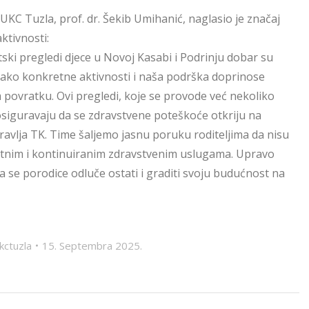
UKC Tuzla, prof. dr. Šekib Umihanić, naglasio je značaj
ktivnosti:
ski pregledi djece u Novoj Kasabi i Podrinju dobar su
kako konkretne aktivnosti i naša podrška doprinose
 povratku. Ovi pregledi, koje se provode već nekoliko
osiguravaju da se zdravstvene poteškoće otkriju na
dravlja TK. Time šaljemo jasnu poruku roditeljima da nisu
itetnim i kontinuiranim zdravstvenim uslugama. Upravo
 da se porodice odluče ostati i graditi svoju budućnost na
kctuzla
15. Septembra 2025.