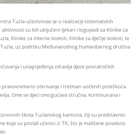
tra Tuzla učestvovao je u realizaciji sistematskih
ivnosti su bili uključeni ljekari i logopedi sa Klinike za
zla, Klinike za interne bolesti, Klinike za dječije bolesti, te
lja Tuzla, uz podršku Međunarodnog humanitarnog društva
očuvanja i unaprjeđenja zdravlja djece povratničkih
ju pravovremeno otkrivanje i tretman uočenih poteškoća
ravlja, čime se djeci omogućava stručna, kontinuirana i
 osnovnih škola Tuzlanskog kantona, čiji su predstavnici
e koje su poslali učenici iz TK, što je mališane posebno
lo.