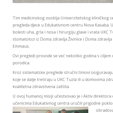
Tim medicinskog osoblja Univerzitetskog kliničkog cen
pregleda djece u Edukativnom centru Nova Kasaba. U akt
bolesti uha, grla i nosa i hirurgiju glave i vrata UKC Tu
stomatolozi iz Doma zdravlja Živinice i Doma zdrav
Emmaus.
Ovi pregledi provode se već nekoliko godina s ciljem 
porodica.
Kroz sistematske preglede stručni timovi osigurava
koje se dalje tretiraju u UKC Tuzla ili u domovima zd
kvalitetna zdravstvena zaštita.
U ovoj humanoj misiji učestvovao je i Aktiv direktora
učenicima Edukativnog centra uručili prigodne poklon
obradova