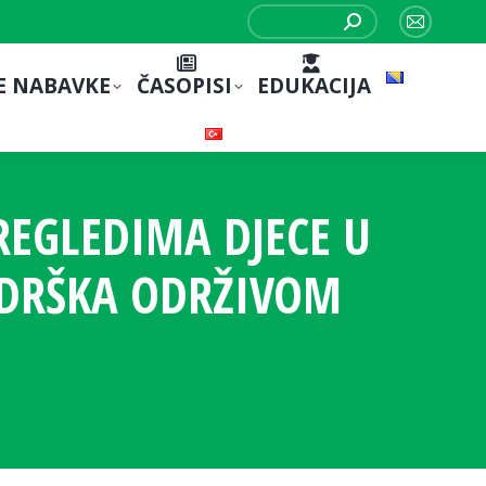
Search:
Mail
page
E NABAVKE
ČASOPISI
EDUKACIJA
opens
in
new
window
REGLEDIMA DJECE U
ODRŠKA ODRŽIVOM