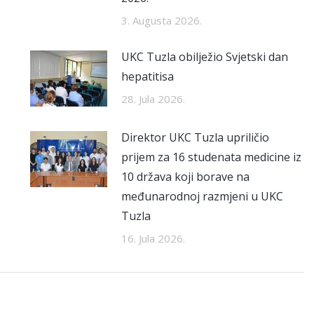
3. Augusta 2026.
UKC Tuzla obilježio Svjetski dan
hepatitisa
28. Jula 2026.
Direktor UKC Tuzla upriličio
prijem za 16 studenata medicine iz
10 država koji borave na
međunarodnoj razmjeni u UKC
Tuzla
16. Jula 2026.