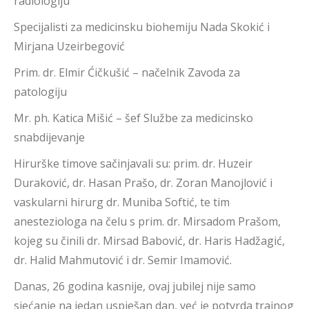
radiologiju
Specijalisti za medicinsku biohemiju Nada Skokić i
Mirjana Uzeirbegović
Prim. dr. Elmir Ćičkušić – načelnik Zavoda za
patologiju
Mr. ph. Katica Mišić – šef Službe za medicinsko
snabdijevanje
Hirurške timove sačinjavali su: prim. dr. Huzeir
Duraković, dr. Hasan Prašo, dr. Zoran Manojlović i
vaskularni hirurg dr. Muniba Softić, te tim
anesteziologa na čelu s prim. dr. Mirsadom Prašom,
kojeg su činili dr. Mirsad Babović, dr. Haris Hadžagić,
dr. Halid Mahmutović i dr. Semir Imamović.
Danas, 26 godina kasnije, ovaj jubilej nije samo
sjećanje na jedan uspješan dan, već je potvrda trajnog