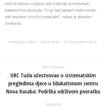
stvoriti banku organa i još snažnije promovisati
kadaveričnu donaciju. To je naš sljedeći veliki korak,
naš moralni i stručni imperativ“, rekao je direktor
Umihanić.
Kategorija:
Vijesti
Od
ukctuzla
15. Septembra 2025.
POST
PRETHODNO
NAVIGATION
UKC Tuzla učestvovao u sistematskim
pregledima djece u Edukativnom centru
Previous
post:
Nova Kasaba: Podrška održivom povratku
SLJEDEĆE