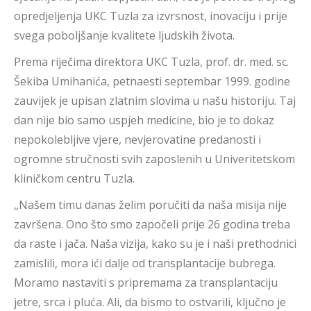
opredjeljenja UKC Tuzla za izvrsnost, inovaciju i prije
svega poboljšanje kvalitete ljudskih života.
Prema riječima direktora UKC Tuzla, prof. dr. med. sc.
Šekiba Umihanića, petnaesti septembar 1999. godine
zauvijek je upisan zlatnim slovima u našu historiju. Taj
dan nije bio samo uspjeh medicine, bio je to dokaz
nepokolebljive vjere, nevjerovatine predanosti i
ogromne stručnosti svih zaposlenih u Univeritetskom
kliničkom centru Tuzla.
„Našem timu danas želim poručiti da naša misija nije
završena. Ono što smo započeli prije 26 godina treba
da raste i jača. Naša vizija, kako su je i naši prethodnici
zamislili, mora ići dalje od transplantacije bubrega.
Moramo nastaviti s pripremama za transplantaciju
jetre, srca i pluća. Ali, da bismo to ostvarili, ključno je