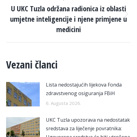
U UKC Tuzla održana radionica iz oblasti
umjetne inteligencije i njene primjene u
Next
post:
medicini
Vezani članci
Lista nedostajućih lijekova Fonda
zdravstvenog osiguranja FBiH
6. Augusta 2026.
UKC Tuzla upozorava na nedostatak
sredstava za liječenje povratnika:
Ugovorena sredstva će biti utrošena