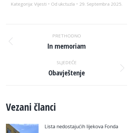
Kategorija:
Vijesti
Od
ukctuzla
29. Septembra 2025.
POST
PRETHODNO
NAVIGATION
In memoriam
Previous
post:
SLJEDEĆE
Obavještenje
Next
post:
Vezani članci
Lista nedostajućih lijekova Fonda