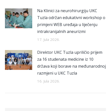
Na Klinici za neurohirurgiju UKC
Tuzla održan edukativni workshop o
primjeni WEB uređaja u liječenju
intrakranijalnih aneurizmi
17. Jula 2026.
Direktor UKC Tuzla upriličio prijem
za 16 studenata medicine iz 10
država koji borave na međunarodnoj
razmjeni u UKC Tuzla
16. Jula 2026.