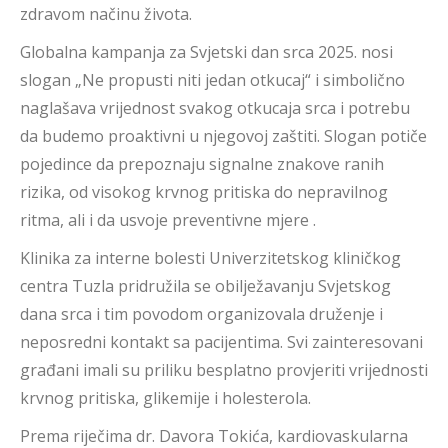
zdravom načinu života.
Globalna kampanja za Svjetski dan srca 2025. nosi
slogan „Ne propusti niti jedan otkucaj“ i simbolično
naglašava vrijednost svakog otkucaja srca i potrebu
da budemo proaktivni u njegovoj zaštiti. Slogan potiče
pojedince da prepoznaju signalne znakove ranih
rizika, od visokog krvnog pritiska do nepravilnog
ritma, ali i da usvoje preventivne mjere .
Klinika za interne bolesti Univerzitetskog kliničkog
centra Tuzla pridružila se obilježavanju Svjetskog
dana srca i tim povodom organizovala druženje i
neposredni kontakt sa pacijentima. Svi zainteresovani
građani imali su priliku besplatno provjeriti vrijednosti
krvnog pritiska, glikemije i holesterola.
Prema riječima dr. Davora Tokića, kardiovaskularna