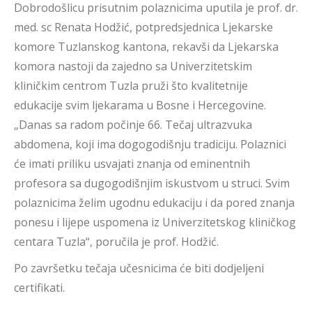
Dobrodošlicu prisutnim polaznicima uputila je prof. dr.
med. sc Renata Hodžić, potpredsjednica Ljekarske
komore Tuzlanskog kantona, rekavši da Ljekarska
komora nastoji da zajedno sa Univerzitetskim
kliničkim centrom Tuzla pruži što kvalitetnije
edukacije svim ljekarama u Bosne i Hercegovine.
„Danas sa radom počinje 66. Tečaj ultrazvuka
abdomena, koji ima dogogodišnju tradiciju. Polaznici
će imati priliku usvajati znanja od eminentnih
profesora sa dugogodišnjim iskustvom u struci. Svim
polaznicima želim ugodnu edukaciju i da pored znanja
ponesu i lijepe uspomena iz Univerzitetskog kliničkog
centara Tuzla“, poručila je prof. Hodžić.
Po završetku tečaja učesnicima će biti dodjeljeni
certifikati.