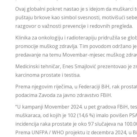
Ovaj globalni pokret nastao je s idejom da muškarc
puštaju brkove kao simbol svesnosti, motivišući sebe
razgovor o važnosti prevencije i redovnih pregleda.
Klinika za onkologiju i radioterapiju pridružila se gl
promocije muškog zdravlja. Tim povodom održano je
predavanje na temu Movembar-mjesec muškog zdrav
Medicinski tehničar, Enes Smajlović prezentovao je zn
karcinoma prostate i testisa.
Prema njegovim riječima, u Federaciji BiH, rak prost
podacima Zavoda za javno zdravstvo FBiH.
“U kampanji Movember 2024. u pet gradova FBiH, tes
muškaraca, od kojih je 102 (14,6 %) imalo povišen PS
incidencija raka prostate je oko 97 slučajeva na 100.
Prema UNFPA / WHO projektu iz decembra 2024, u BiH