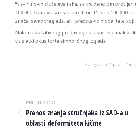
% svih novih slučajeva raka, sa incidencijom procijen
100.000 stanovnika i smrtnosti od 11,6 na 100.000”, is
značaj samopregleda, ali i predstavio modalitete koji
Nakon edukativnog predavanja učesnici su imali prilik
uz slatki okus torte simboličnog izgleda.
Kategorija:
Vijesti
Od
u
POST
PRETHODNO
NAVIGATION
Prenos znanja stručnjaka iz SAD-a u
Previous
oblasti deformiteta kičme
post: