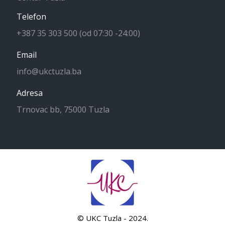
Telefon
+387 35 303 500 (od 07:30 -24:00)
Email
info@ukctuzla.ba
Adresa
Trnovac bb, 75000 Tuzla
© UKC Tuzla - 2024.