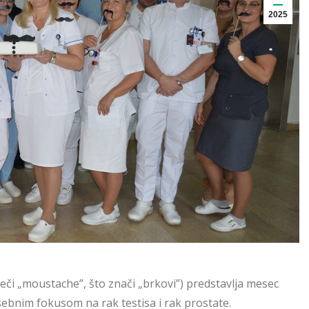
2025
či „moustache”, što znači „brkovi”) predstavlja mesec
ebnim fokusom na rak testisa i rak prostate.