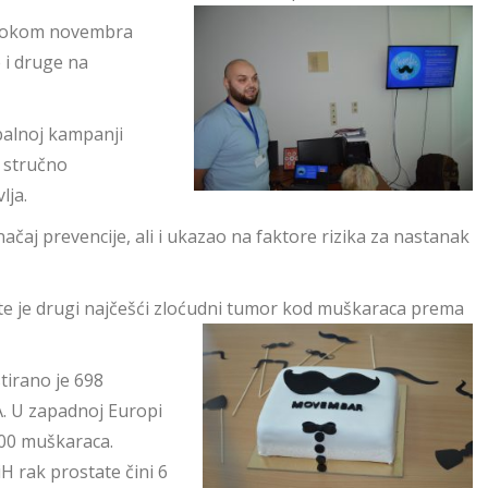
i tokom novembra
 i druge na
obalnoj kampanji
 stručno
lja.
ačaj prevencije, ali i ukazao na faktore rizika za nastanak
ate je drugi najčešći zloćudni tumor kod muškaraca prema
tirano je 698
A. U zapadnoj Europi
000 muškaraca.
 rak prostate čini 6