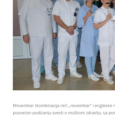
Movembar (kombinacija reči „novembar” i engleske re
posvećen podizanju svesti o muškom zdravlju, sa pos