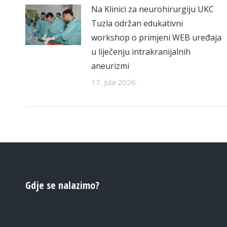
Na Klinici za neurohirurgiju UKC
Tuzla održan edukativni
workshop o primjeni WEB uređaja
u liječenju intrakranijalnih
aneurizmi
17. Jula 2026.
Gdje se nalazimo?