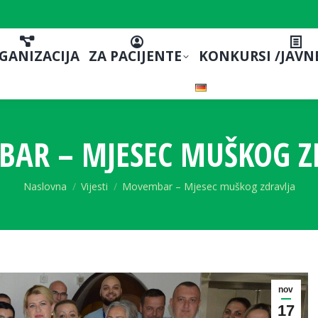
GANIZACIJA
ZA PACIJENTE
KONKURSI /JAVN
AR – MJESEC MUŠKOG Z
You are here:
Naslovna
Vijesti
Movembar – Mjesec muškog zdravlja
nov
17