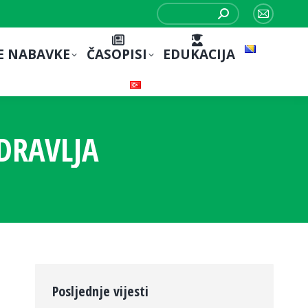
Search:
Mail
page
E NABAVKE
ČASOPISI
EDUKACIJA
opens
in
new
window
DRAVLJA
Posljednje vijesti