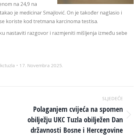
jenom na 24,9 na
takao je medicinar Smajlović. On je također naglasio i
 se koriste kod tretmana karcinoma testisa.
u nastaviti razgovor i razmjeniti mišljenja između sebe
kctuzla
17. Novembra 2025.
SLJEDEĆE
Polaganjem cvijeća na spomen
obilježju UKC Tuzla obilježen Dan
Next
post:
državnosti Bosne i Hercegovine