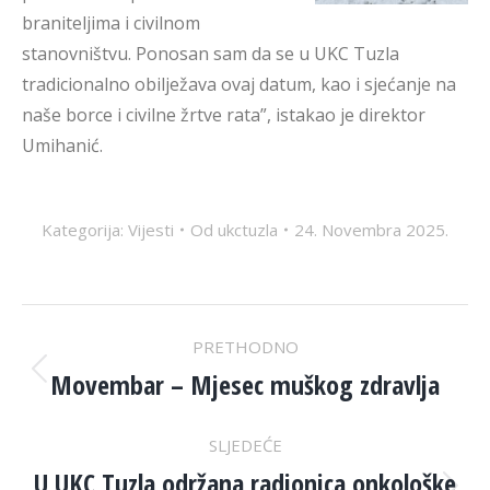
braniteljima i civilnom
stanovništvu. Ponosan sam da se u UKC Tuzla
tradicionalno obilježava ovaj datum, kao i sjećanje na
naše borce i civilne žrtve rata”, istakao je direktor
Umihanić.
Kategorija:
Vijesti
Od
ukctuzla
24. Novembra 2025.
POST
PRETHODNO
NAVIGATION
Movembar – Mjesec muškog zdravlja
Previous
post:
SLJEDEĆE
U UKC Tuzla održana radionica onkološke