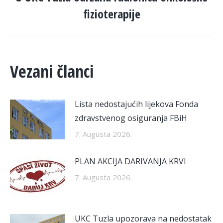
Next
fizioterapije
post:
Vezani članci
Lista nedostajućih lijekova Fonda
zdravstvenog osiguranja FBiH
7. Augusta 2026.
PLAN AKCIJA DARIVANJA KRVI
7. Augusta 2026.
UKC Tuzla upozorava na nedostatak