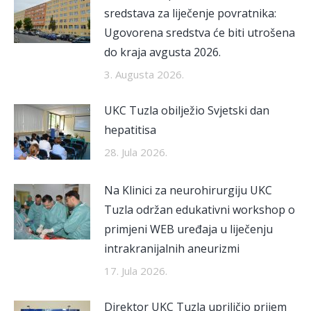
sredstava za liječenje povratnika:
Ugovorena sredstva će biti utrošena
do kraja avgusta 2026.
3. Augusta 2026.
UKC Tuzla obilježio Svjetski dan
hepatitisa
28. Jula 2026.
Na Klinici za neurohirurgiju UKC
Tuzla održan edukativni workshop o
primjeni WEB uređaja u liječenju
intrakranijalnih aneurizmi
17. Jula 2026.
Direktor UKC Tuzla upriličio prijem