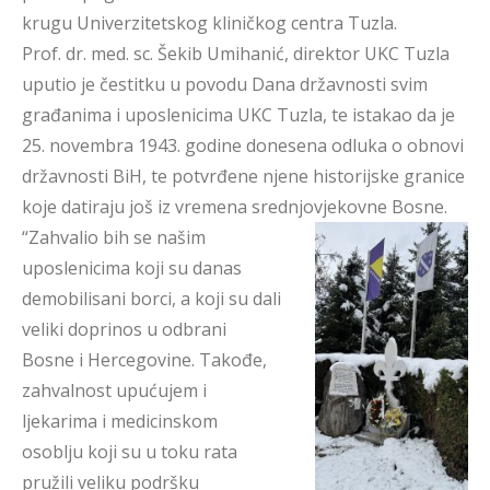
krugu Univerzitetskog kliničkog centra Tuzla.
Prof. dr. med. sc. Šekib Umihanić, direktor UKC Tuzla
uputio je čestitku u povodu Dana državnosti svim
građanima i uposlenicima UKC Tuzla, te istakao da je
25. novembra 1943. godine donesena odluka o obnovi
državnosti BiH, te potvrđene njene historijske granice
koje datiraju još iz vremena srednjovjekovne Bosne.
“Zahvalio bih se našim
uposlenicima koji su danas
demobilisani borci, a koji su dali
veliki doprinos u odbrani
Bosne i Hercegovine. Takođe,
zahvalnost upućujem i
ljekarima i medicinskom
osoblju koji su u toku rata
pružili veliku podršku