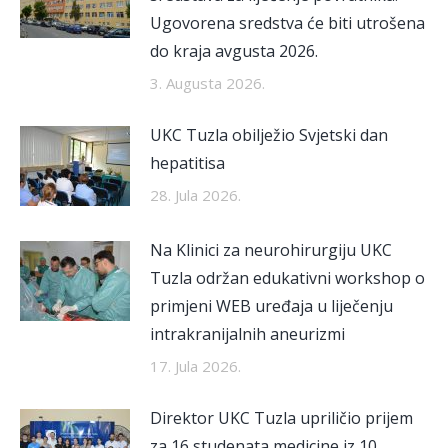
Ugovorena sredstva će biti utrošena
do kraja avgusta 2026.
3. Augusta 2026.
UKC Tuzla obilježio Svjetski dan
hepatitisa
28. Jula 2026.
Na Klinici za neurohirurgiju UKC
Tuzla održan edukativni workshop o
primjeni WEB uređaja u liječenju
intrakranijalnih aneurizmi
17. Jula 2026.
Direktor UKC Tuzla upriličio prijem
za 16 studenata medicine iz 10