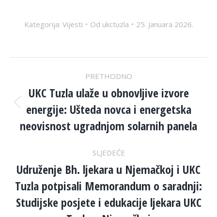
Kategorija:
Vijesti
Od
ukctuzla
25. Januara 2026.
POST
PRETHODNO
NAVIGATION
UKC Tuzla ulaže u obnovljive izvore
energije: Ušteda novca i energetska
Previous
post:
neovisnost ugradnjom solarnih panela
SLJEDEĆE
Udruženje Bh. ljekara u Njemačkoj i UKC
Tuzla potpisali Memorandum o saradnji:
Next
Studijske posjete i edukacije ljekara UKC
post: