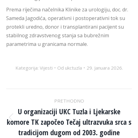
Prema riječima načelnika Klinike za urologiju, doc. dr.
Sameda Jagodića, operativni i postoperativni tok su
protekli uredno, donor i transplantirani pacijent su
stabilnog zdravstvenog stanja sa bubrežnim
parametrima u granicama normale.
Kategorija:
Vijesti
Od
ukctuzla
29. Januara 2026.
POST
PRETHODNO
NAVIGATION
U organizaciji UKC Tuzla i Ljekarske
komore TK započeo Tečaj ultrazvuka srca s
Previous
post:
tradicijom dugom od 2003. godine