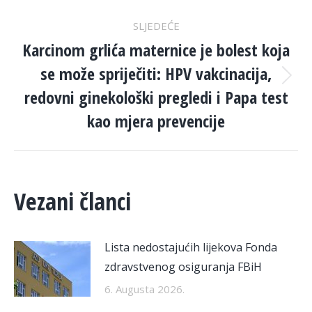
SLJEDEĆE
Karcinom grlića maternice je bolest koja
se može spriječiti: HPV vakcinacija,
Next
redovni ginekološki pregledi i Papa test
post:
kao mjera prevencije
Vezani članci
Lista nedostajućih lijekova Fonda
zdravstvenog osiguranja FBiH
6. Augusta 2026.