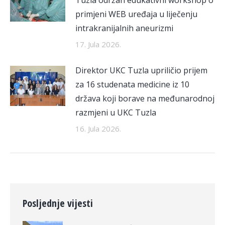
Tuzla održan edukativni workshop o
primjeni WEB uređaja u liječenju
intrakranijalnih aneurizmi
17. Jula 2026.
Direktor UKC Tuzla upriličio prijem
za 16 studenata medicine iz 10
država koji borave na međunarodnoj
razmjeni u UKC Tuzla
16. Jula 2026.
Posljednje vijesti