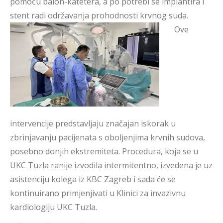
pomoću balon-katetera, a po potrebi se implantira i
stent radi održavanja prohodnosti krvnog suda.
Ove
intervencije predstavljaju značajan iskorak u
zbrinjavanju pacijenata s oboljenjima krvnih sudova,
posebno donjih ekstremiteta. Procedura, koja se u
UKC Tuzla ranije izvodila intermitentno, izvedena je uz
asistenciju kolega iz KBC Zagreb i sada će se
kontinuirano primjenjivati u Klinici za invazivnu
kardiologiju UKC Tuzla.