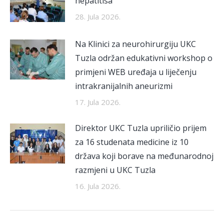
hepatitisa
28. Jula 2026.
Na Klinici za neurohirurgiju UKC
Tuzla održan edukativni workshop o
primjeni WEB uređaja u liječenju
intrakranijalnih aneurizmi
17. Jula 2026.
Direktor UKC Tuzla upriličio prijem
za 16 studenata medicine iz 10
država koji borave na međunarodnoj
razmjeni u UKC Tuzla
16. Jula 2026.