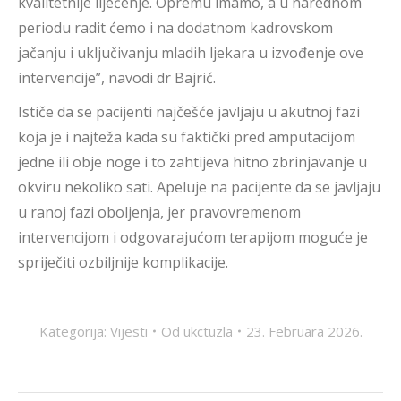
kvalitetnije liječenje. Opremu imamo, a u narednom
periodu radit ćemo i na dodatnom kadrovskom
jačanju i uključivanju mladih ljekara u izvođenje ove
intervencije”, navodi dr Bajrić.
Ističe da se pacijenti najčešće javljaju u akutnoj fazi
koja je i najteža kada su faktički pred amputacijom
jedne ili obje noge i to zahtijeva hitno zbrinjavanje u
okviru nekoliko sati. Apeluje na pacijente da se javljaju
u ranoj fazi oboljenja, jer pravovremenom
intervencijom i odgovarajućom terapijom moguće je
spriječiti ozbiljnije komplikacije.
Kategorija:
Vijesti
Od
ukctuzla
23. Februara 2026.