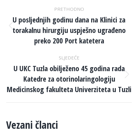
POST
PRETHODNO
NAVIGATION
U posljednjih godinu dana na Klinici za
torakalnu hirurgiju uspješno ugrađeno
Previous
post:
preko 200 Port katetera
SLJEDEĆE
U UKC Tuzla obilježeno 45 godina rada
Katedre za otorinolaringologiju
Next
post:
Medicinskog fakulteta Univerziteta u Tuzli
Vezani članci