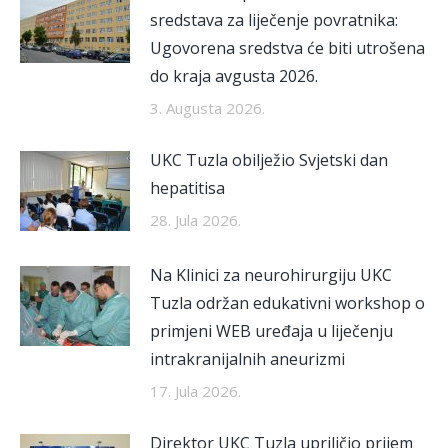
sredstava za liječenje povratnika:
Ugovorena sredstva će biti utrošena
do kraja avgusta 2026.
3. Augusta 2026.
UKC Tuzla obilježio Svjetski dan
hepatitisa
28. Jula 2026.
Na Klinici za neurohirurgiju UKC
Tuzla održan edukativni workshop o
primjeni WEB uređaja u liječenju
intrakranijalnih aneurizmi
17. Jula 2026.
Direktor UKC Tuzla upriličio prijem