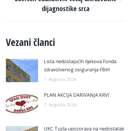
Next
dijagnostike srca
post:
Vezani članci
Lista nedostajućih lijekova Fonda
zdravstvenog osiguranja FBiH
7. Augusta 2026.
PLAN AKCIJA DARIVANJA KRVI
7. Augusta 2026.
UKC Tuzla upozorava na nedostatak