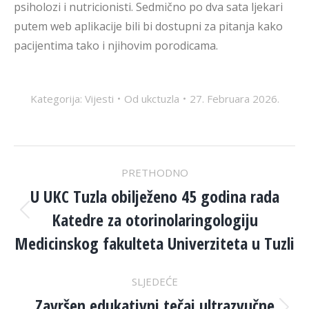
psiholozi i nutricionisti. Sedmično po dva sata ljekari
putem web aplikacije bili bi dostupni za pitanja kako
pacijentima tako i njihovim porodicama.
Kategorija:
Vijesti
Od
ukctuzla
27. Februara 2026.
POST
PRETHODNO
NAVIGATION
U UKC Tuzla obilježeno 45 godina rada
Katedre za otorinolaringologiju
Previous
post:
Medicinskog fakulteta Univerziteta u Tuzli
SLJEDEĆE
Završen edukativni tečaj ultrazvučne