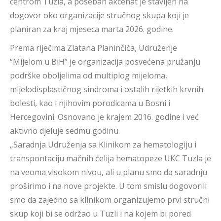
centrom Tuzla, a poseban akcenat je stavljen na
dogovor oko organizacije stručnog skupa koji je
planiran za kraj mjeseca marta 2026. godine.
Prema riječima Zlatana Planinčića, Udruženje
“Mijelom u BiH” je organizacija posvećena pružanju
podrške oboljelima od multiplog mijeloma,
mijelodisplastičnog sindroma i ostalih rijetkih krvnih
bolesti, kao i njihovim porodicama u Bosni i
Hercegovini. Osnovano je krajem 2016. godine i već
aktivno djeluje sedmu godinu.
„Saradnja Udruženja sa Klinikom za hematologiju i
transpontaciju mačnih ćelija hematopeze UKC Tuzla je
na veoma visokom nivou, ali u planu smo da saradnju
proširimo i na nove projekte. U tom smislu dogovorili
smo da zajedno sa klinikom organizujemo prvi stručni
skup koji bi se održao u Tuzli i na kojem bi pored