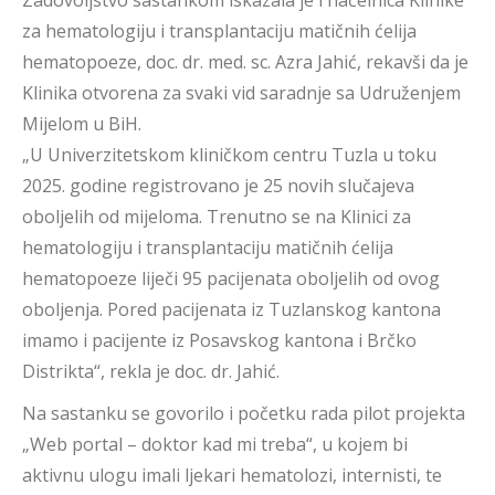
Zadovoljstvo sastankom iskazala je i načelnica Klinike
za hematologiju i transplantaciju matičnih ćelija
hematopoeze, doc. dr. med. sc. Azra Jahić, rekavši da je
Klinika otvorena za svaki vid saradnje sa Udruženjem
Mijelom u BiH.
„U Univerzitetskom kliničkom centru Tuzla u toku
2025. godine registrovano je 25 novih slučajeva
oboljelih od mijeloma. Trenutno se na Klinici za
hematologiju i transplantaciju matičnih ćelija
hematopoeze liječi 95 pacijenata oboljelih od ovog
oboljenja. Pored pacijenata iz Tuzlanskog kantona
imamo i pacijente iz Posavskog kantona i Brčko
Distrikta“, rekla je doc. dr. Jahić.
Na sastanku se govorilo i početku rada pilot projekta
„Web portal – doktor kad mi treba“, u kojem bi
aktivnu ulogu imali ljekari hematolozi, internisti, te