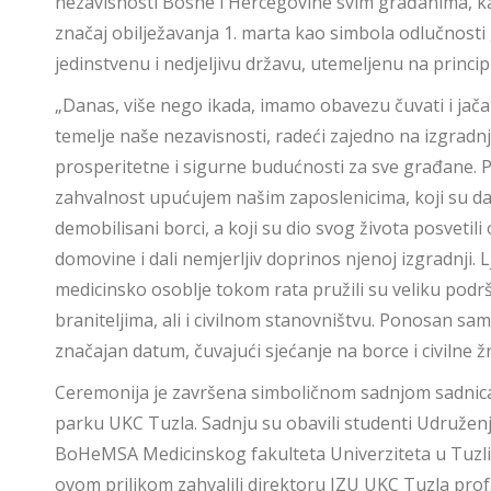
nezavisnosti Bosne i Hercegovine svim građanima, ka
značaj obilježavanja 1. marta kao simbola odlučnost
jedinstvenu i nedjeljivu državu, utemeljenu na principi
„Danas, više nego ikada, imamo obavezu čuvati i jača
temelje naše nezavisnosti, radeći zajedno na izgradnj
prosperitetne i sigurne budućnosti za sve građane.
zahvalnost upućujem našim zaposlenicima, koji su d
demobilisani borci, a koji su dio svog života posvetili
domovine i dali nemjerljiv doprinos njenoj izgradnji. Lj
medicinsko osoblje tokom rata pružili su veliku podr
braniteljima, ali i civilnom stanovništvu. Ponosan sa
značajan datum, čuvajući sjećanje na borce i civilne žr
Ceremonija je završena simboličnom sadnjom sadnic
parku UKC Tuzla. Sadnju su obavili studenti Udružen
BoHeMSA Medicinskog fakulteta Univerziteta u Tuzli,
ovom prilikom zahvalili direktoru JZU UKC Tuzla prof.