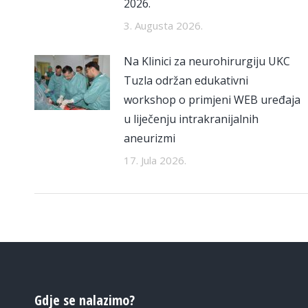
2026.
3. Augusta 2026.
Na Klinici za neurohirurgiju UKC
Tuzla održan edukativni
workshop o primjeni WEB uređaja
u liječenju intrakranijalnih
aneurizmi
17. Jula 2026.
Gdje se nalazimo?