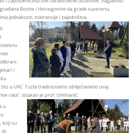
o i zaposlenicima ove zdravstvene ustanove, naglasivši
i građana Bosne i Hercegovine da grade suverenu,
ma jednakosti, tolerancije i zajedništva.
ti
i
 Posebnu
anas
 odbrani
ekari i
šku
m što u UKC Tuzla tradicionalno obilježavamo ovaj
tve rata“, istakao je prof. Umihanić.
a u
ju
 koji su
 dr.