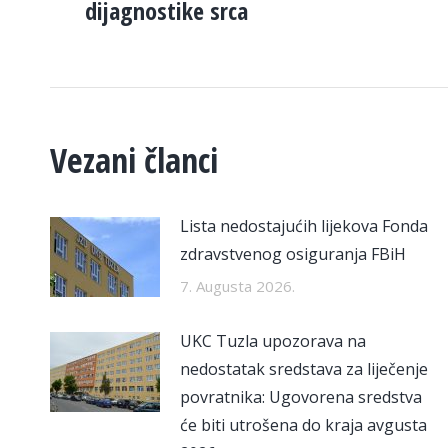
dijagnostike srca
post:
Vezani članci
Lista nedostajućih lijekova Fonda
zdravstvenog osiguranja FBiH
7. Augusta 2026.
UKC Tuzla upozorava na
nedostatak sredstava za liječenje
povratnika: Ugovorena sredstva
će biti utrošena do kraja avgusta