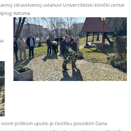
noj zdravstvenoj ustanovi Univerzitetski klinički centar
čajnog datuma.
na
ć, ovom prilikom uputio je čestitku povodom Dana