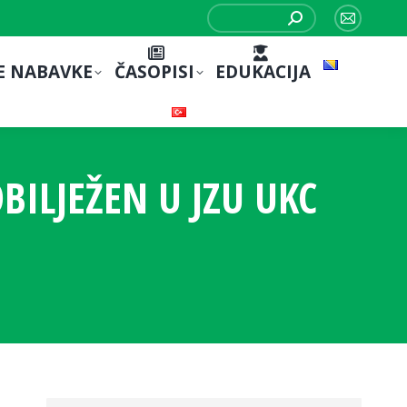
Search:
Mail
page
E NABAVKE
ČASOPISI
EDUKACIJA
opens
in
new
window
BILJEŽEN U JZU UKC