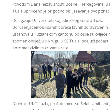
Povodom Dana nezavisnosti Bosne i Hercegovine, u Jav
Tuzla upriličeno je prigodno obilježavanje ovog zna
Delegacije Univerzitetskog kliničkog centra Tuzla i
Udruženjademobilisanih boraca Javnih zdravstvenih
ustanova u Tuzlanskom kantonu položile su cvijeće 
spomen obilježju u krugu UKC Tuzla, odajući počast
borcima i civilnim žrtvama rata.
Direktor UKC Tuzla, prof. dr. med. sc. Šekib Umihani