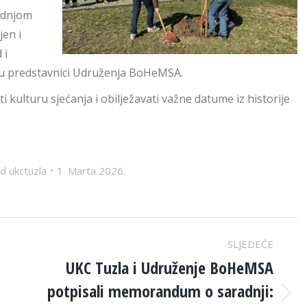
sadnjom
jen i
 i
su predstavnici Udruženja BoHeMSA.
 kulturu sjećanja i obilježavati važne datume iz historije
Od
ukctuzla
1. Marta 2026.
SLJEDEĆE
UKC Tuzla i Udruženje BoHeMSA
potpisali memorandum o saradnji:
Next