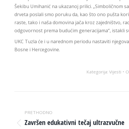
Šekibu Umihanić na ukazanoj prilici. „Simboličnom 
drveta poslali smo poruku da, kao što ono pušta kori
raste, tako i naša domovina jača kroz zajedništvo, rad
odgovornost prema budućim generacijama“, istakli 
UKC Tuzla će i u narednom periodu nastaviti njegovati
Bosne i Hercegovine.
Kategorija:
Vijesti
POST
NAVIGATION
PRETHODNO
Završen edukativni tečaj ultrazvučne
Previous