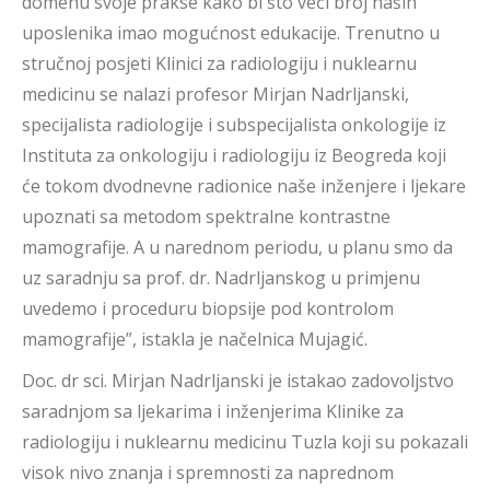
domenu svoje prakse kako bi što veći broj naših
uposlenika imao mogućnost edukacije. Trenutno u
stručnoj posjeti Klinici za radiologiju i nuklearnu
medicinu se nalazi profesor Mirjan Nadrljanski,
specijalista radiologije i subspecijalista onkologije iz
Instituta za onkologiju i radiologiju iz Beogreda koji
će tokom dvodnevne radionice naše inženjere i ljekare
upoznati sa metodom spektralne kontrastne
mamografije. A u narednom periodu, u planu smo da
uz saradnju sa prof. dr. Nadrljanskog u primjenu
uvedemo i proceduru biopsije pod kontrolom
mamografije”, istakla je načelnica Mujagić.
Doc. dr sci. Mirjan Nadrljanski je istakao zadovoljstvo
saradnjom sa ljekarima i inženjerima Klinike za
radiologiju i nuklearnu medicinu Tuzla koji su pokazali
visok nivo znanja i spremnosti za naprednom