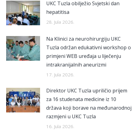
UKC Tuzla obilježio Svjetski dan
hepatitisa
28. Jula 2026.
Na Klinici za neurohirurgiju UKC
Tuzla održan edukativni workshop o
primjeni WEB uređaja u liječenju
intrakranijalnih aneurizmi
17. Jula 2026.
Direktor UKC Tuzla upriličio prijem
za 16 studenata medicine iz 10
država koji borave na međunarodnoj
razmjeni u UKC Tuzla
16. Jula 2026.