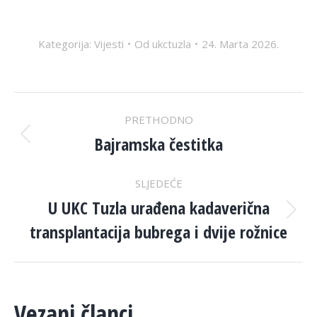
Kategorija:
Vijesti
Od
ukctuzla
24. Marta 2026.
POST
PRETHODNO
NAVIGATION
Bajramska čestitka
Previous
post:
SLJEDEĆE
U UKC Tuzla urađena kadaverična
Next
transplantacija bubrega i dvije rožnice
post:
Vezani članci