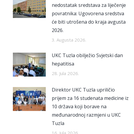
nedostatak sredstava za liječenje
povratnika: Ugovorena sredstva
će biti utrošena do kraja avgusta
2026.
3. Augusta 2026.
UKC Tuzla obilježio Svjetski dan
hepatitisa
28. Jula 2026.
Direktor UKC Tuzla upriličio
prijem za 16 studenata medicine iz
10 država koji borave na
međunarodnoj razmjeni u UKC
Tuzla
16. Jula 2026.