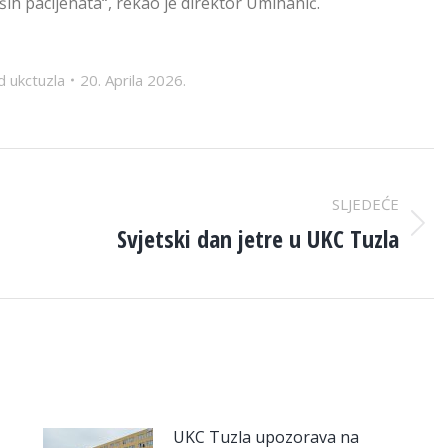
ših pacijenata“, rekao je direktor Umihanić.
d
ukctuzla
20. Aprila 2026.
SLJEDEĆE
Svjetski dan jetre u UKC Tuzla
Next
post:
UKC Tuzla upozorava na