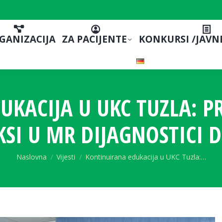
GANIZACIJA
ZA PACIJENTE
KONKURSI /JAVN
KACIJA U UKC TUZLA: P
KSI U MR DIJAGNOSTICI D
You are here:
Naslovna
Vijesti
Kontinuirana edukacija u UKC Tuzla:…