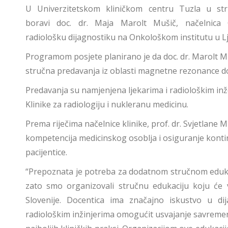
U Univerzitetskom kliničkom centru Tuzla u str
boravi doc. dr. Maja Marolt Mušič, načelnica O
radiološku dijagnostiku na Onkološkom institutu u Lj
Programom posjete planirano je da doc. dr. Marolt M
stručna predavanja iz oblasti magnetne rezonance do
Predavanja su namjenjena ljekarima i radiološkim in
Klinike za radiologiju i nukleranu medicinu.
Prema riječima načelnice klinike, prof. dr. Svjetlane 
kompetencija medicinskog osoblja i osiguranje kontin
pacijentice.
“Prepoznata je potreba za dodatnom stručnom edukaci
zato smo organizovali stručnu edukaciju koju će 
Slovenije. Docentica ima značajno iskustvo u dij
radiološkim inžinjerima omogućit usvajanje savremeni