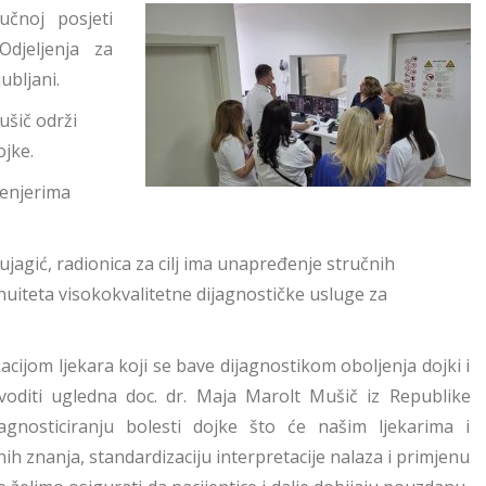
učnoj posjeti
djeljenja za
ubljani.
ušič održi
jke.
ženjerima
Mujagić, radionica za cilj ima unapređenje stručnih
uiteta visokokvalitetne dijagnostičke usluge za
jom ljekara koji se bave dijagnostikom oboljenja dojki i
voditi ugledna doc. dr. Maja Marolt Mušič iz Republike
agnosticiranju bolesti dojke što će našim ljekarima i
h znanja, standardizaciju interpretacije nalaza i primjenu