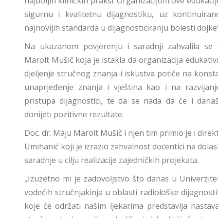
najboljih kliničkih praksi. Organizacijom ove edukacij
sigurnu i kvalitetnu dijagnostiku, uz kontinuir
najnovijih standarda u dijagnosticiranju bolesti dojke”
Na ukazanom povjerenju i saradnji zahvalila se 
Marolt Mušič koja je istakla da organizacija edukativ
djeljenje stručnog znanja i iskustva potiče na konst
unaprjeđenje znanja i vještina kao i na razvijanj
pristupa dijagnostici, te da se nada da će i dana
donijeti pozitivne rezultate.
Doc. dr. Maju Marolt Mušič i njen tim primio je i direk
Umihanić koji je izrazio zahvalnost docentici na dola
saradnje u cilju realizacije zajedničkih projekata.
„Izuzetno mi je zadovoljstvo što danas u Univerzi
vodećih stručnjakinja u oblasti radiološke dijagnos
koje će održati našim ljekarima predstavlja nastav