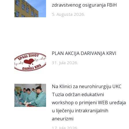
zdravstvenog osiguranja FBiH
5. Augusta 2026.
PLAN AKCIJA DARIVANJA KRVI
31. Jula 2026.
Na Klinici za neurohirurgiju UKC
Tuzla održan edukativni
workshop o primjeni WEB uređaja
u liječenju intrakranijalnih
aneurizmi
17. Jula 2026.