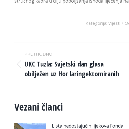
stručnog kadra u cilju poboljšanja ishoda liječenja na
Kategorija:
Vijesti
O
POST
PRETHODNO
NAVIGATION
UKC Tuzla: Svjetski dan glasa
Previous
obilježen uz Hor laringektomiranih
post:
Vezani članci
Lista nedostajućih lijekova Fonda