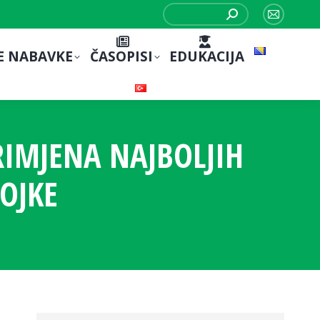
Search:
Mail
page
E NABAVKE
ČASOPISI
EDUKACIJA
opens
in
new
window
RIMJENA NAJBOLJIH
OJKE