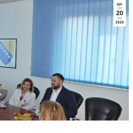
apr
20
2026