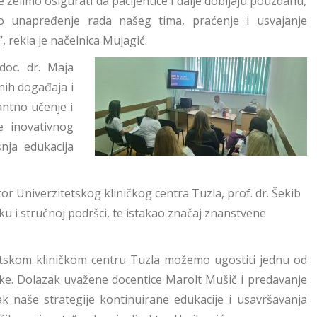
e želimo osigurati da pacijentice i dalje dobijaju pouzdanu,
ano unapređenje rada našeg tima, praćenje i usvajanje
, rekla je načelnica Mujagić.
doc. dr. Maja
nih događaja i
antno učenje i
e inovativnog
šnja edukacija
tor Univerzitetskog kliničkog centra Tuzla, prof. dr. Šekib
sku i stručnoj podršci, te istakao značaj znanstvene
tetskom kliničkom centru Tuzla možemo ugostiti jednu od
tike. Dolazak uvažene docentice Marolt Mušič i predavanje
ak naše strategije kontinuirane edukacije i usavršavanja