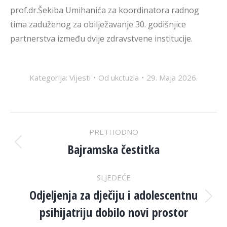
prof.dr.Šekiba Umihanića za koordinatora radnog
tima zaduženog za obilježavanje 30. godišnjice
partnerstva između dvije zdravstvene institucije.
Kategorija:
Vijesti
Od
ukctuzla
29. Maja 2026.
POST
PRETHODNO
NAVIGATION
Bajramska čestitka
Previous
post:
SLJEDEĆE
Odjeljenja za dječiju i adolescentnu
Next
psihijatriju dobilo novi prostor
post: