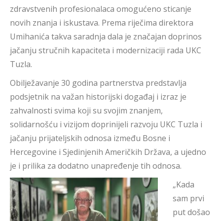
zdravstvenih profesionalaca omogućeno sticanje
novih znanja i iskustava. Prema riječima direktora
Umihanića takva saradnja dala je značajan doprinos
jačanju stručnih kapaciteta i modernizaciji rada UKC
Tuzla.
Obilježavanje 30 godina partnerstva predstavlja
podsjetnik na važan historijski događaj i izraz je
zahvalnosti svima koji su svojim znanjem,
solidarnošću i vizijom doprinijeli razvoju UKC Tuzla i
jačanju prijateljskih odnosa između Bosne i
Hercegovine i Sjedinjenih Američkih Država, a ujedno
je i prilika za dodatno unapređenje tih odnosa.
„Kada
sam prvi
put došao