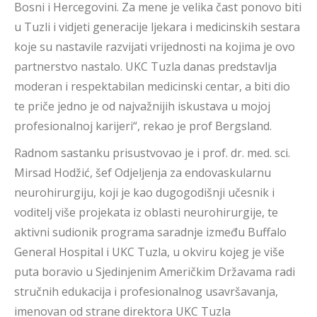
Bosni i Hercegovini. Za mene je velika čast ponovo biti
u Tuzli i vidjeti generacije ljekara i medicinskih sestara
koje su nastavile razvijati vrijednosti na kojima je ovo
partnerstvo nastalo. UKC Tuzla danas predstavlja
moderan i respektabilan medicinski centar, a biti dio
te priče jedno je od najvažnijih iskustava u mojoj
profesionalnoj karijeri“, rekao je prof Bergsland.
Radnom sastanku prisustvovao je i prof. dr. med. sci.
Mirsad Hodžić, šef Odjeljenja za endovaskularnu
neurohirurgiju, koji je kao dugogodišnji učesnik i
voditelj više projekata iz oblasti neurohirurgije, te
aktivni sudionik programa saradnje između Buffalo
General Hospital i UKC Tuzla, u okviru kojeg je više
puta boravio u Sjedinjenim Američkim Državama radi
stručnih edukacija i profesionalnog usavršavanja,
imenovan od strane direktora UKC Tuzla